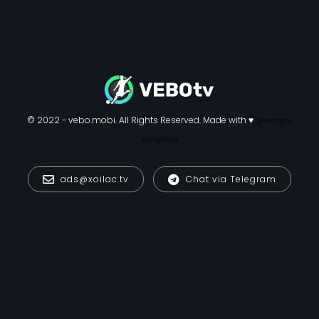
© 2022 - vebo.mobi. All Rights Reserved. Made with ♥
gavangtv
bongdalu
ads@xoilac.tv
Chat via Telegram