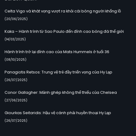
Celta Vigo và khát vọng vượt ra khỏi cái bóng người khổng lồ
(20/06/2025)
Kaka – Hành trình từ Sao Paulo đến đỉnh cao bóng đá thế giới
(14/03/2025)
Hành trình trở lại đỉnh cao của Mats Hummels ở tuổi 36
(08/10/2025)
Panagiotis Retsos: Trung vệ trẻ đầy triển vọng của Hy Lạp
(26/07/2025)
Conor Gallagher: Mảnh ghép không thể thiếu của Chelsea
(27/06/2025)
Giourkas Seitaridis: Hậu vệ cánh phải huyền thoại Hy Lạp
(26/07/2025)