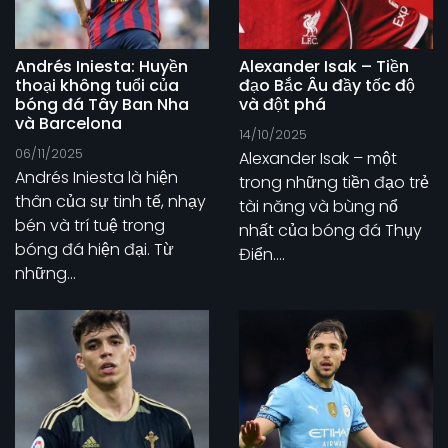
Andrés Iniesta: Huyền
Alexander Isak – Tiền
thoại không tuổi của
đạo Bắc Âu đầy tốc độ
bóng đá Tây Ban Nha
và đột phá
và Barcelona
14/10/2025
06/11/2025
Alexander Isak – một
Andrés Iniesta là hiện
trong những tiền đạo trẻ
thân của sự tinh tế, nhạy
tài năng và bùng nổ
bén và trí tuệ trong
nhất của bóng đá Thụy
bóng đá hiện đại. Từ
Điển....
những...