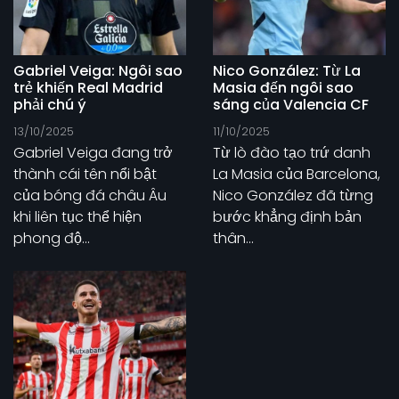
Gabriel Veiga: Ngôi sao
Nico González: Từ La
trẻ khiến Real Madrid
Masia đến ngôi sao
phải chú ý
sáng của Valencia CF
13/10/2025
11/10/2025
Gabriel Veiga đang trở
Từ lò đào tạo trứ danh
thành cái tên nổi bật
La Masia của Barcelona,
của bóng đá châu Âu
Nico González đã từng
khi liên tục thể hiện
bước khẳng định bản
phong độ...
thân...