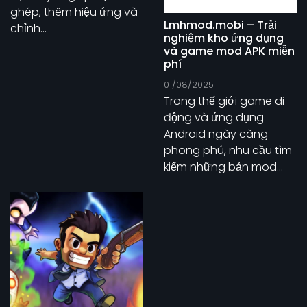
ghép, thêm hiệu ứng và
Lmhmod.mobi – Trải
chỉnh...
nghiệm kho ứng dụng
và game mod APK miễn
phí
01/08/2025
Trong thế giới game di
động và ứng dụng
Android ngày càng
phong phú, nhu cầu tìm
kiếm những bản mod...