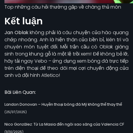
Top những câu hỏi thường gặp về chàng thủ môn
Kết luận
Jan Oblak
không phải là câu chuyện của hào quang
chớp nhoáng. Anh là hiện thân của bền bỉ, kiên trì và
chuyên môn tuyệt đối. Mỗi trận cầu có Oblak giáng
sinh trong khung gỗ là một lệ trồi xem! Để không bỏ lỡ,
hãy tải ngay Vebo – ứng dụng xem bóng đá trực tiếp
trên điện thoại để theo dõi mọi cợi chuyển động của
anh và đội hình Atletico!
Bài Liên Quan:
Landon Donovan – Huyền thoại bóng đá Mỹ không thể thay thế
(25/07/2025)
Nico González: Từ La Masia đến ngôi sao sáng của Valencia CF
(11/10/2025)