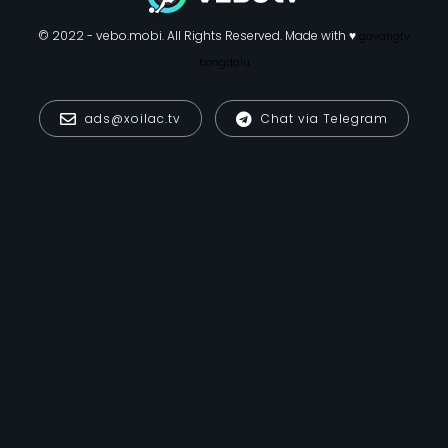
© 2022 - vebo.mobi. All Rights Reserved. Made with ♥
gavangtv
bongdalu
ads@xoilac.tv
Chat via Telegram