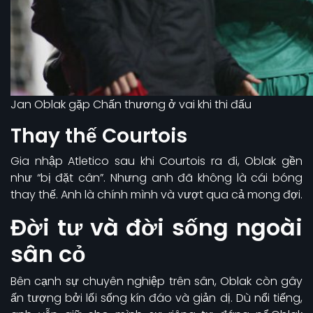
Jan Oblak gặp Chấn thương ở vai khi thi đấu
Thay thế Courtois
Gia nhập Atletico sau khi Courtois ra đi, Oblak gền
như “bị đặt cân”. Nhưng anh đã không là cái bóng
thay thế. Anh là chính mình và vượt qua cả mong đợi.
Đời tư và đời sống ngoài
sân cỏ
Bên cạnh sự chuyên nghiệp trên sân, Oblak còn gây
ấn tượng bởi lối sống kín đáo và giản dị. Dù nổi tiếng,