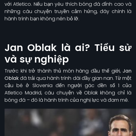
với Atletico. Nếu bạn yêu thích bóng đá đỉnh cao và
những câu chuyện truyền cảm hứng, đây chính là
hành trình bạn không nên bỏ lỡ.
Jan Oblak là ai? Tiểu sử
và sự nghiệp
Trước khi trở thành thủ môn hàng đầu thế giới,
Jan
Oblak
đã trải qua hành trình dài đầy gian nan. Từ một
cậu bé ở Slovenia đến người gác đền số 1 của
Atletico Madrid, câu chuyện về Oblak không chỉ là
bóng đá – đó là hành trình của nghị lực và đam mê.