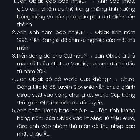
Jan Oblak cao bao nhiêu? → Anh cao 1m88,
giúp anh chiếm ưu thế trong những tình huống
bóng bổng và cản phá các pha dứt điểm cận
thành.
Anh sinh năm bao nhiêu? → Oblak sinh năm
1993, hiện đang ở độ chín sự nghiệp của một thủ
môn.
Hiện đang đá cho CLB nào? → Jan Oblak là thủ
môn số 1 của Atletico Madrid, nơi anh đã thi đấu
từ năm 2014.
Jan Oblak có đá World Cup không? → Chưa.
Đáng tiếc là đội tuyển Slovenia vẫn chưa giành
được suất vào vòng chung kết World Cup trong
thời gian Oblak khoác áo đội tuyển.
Anh nhận lương bao nhiêu? → Ước tính lương
hàng năm của Oblak vào khoảng 10 triệu euro,
đưa anh vào nhóm thủ môn có thu nhập cao
nhất châu Âu.