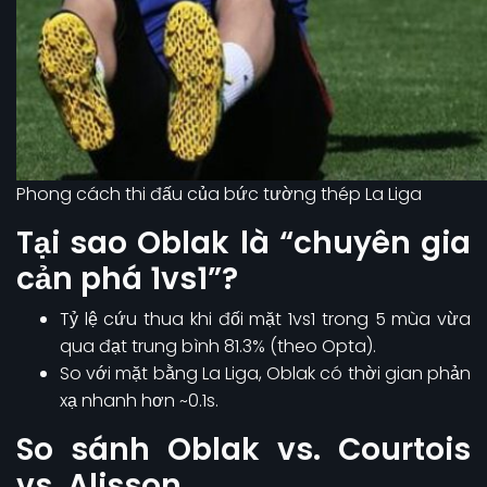
Phong cách thi đấu của bức tường thép La Liga
Tại sao Oblak là “chuyên gia
cản phá 1vs1”?
Tỷ lệ cứu thua khi đối mặt 1vs1 trong 5 mùa vừa
qua đạt trung bình 81.3% (theo Opta).
So với mặt bằng La Liga, Oblak có thời gian phản
xạ nhanh hơn ~0.1s.
So sánh Oblak vs. Courtois
vs. Alisson