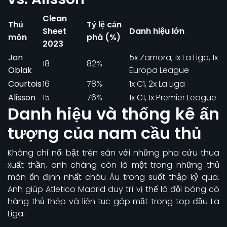
Clean
Thủ
Tỷ lệ cản
Sheet
Danh hiệu lớn
môn
phá (%)
2023
Jan
5x Zamora, 1x La Liga, 1x
18
82%
Oblak
Europa League
Courtois
16
78%
1x C1, 2x La Liga
Alisson
15
76%
1x C1, 1x Premier League
Danh hiệu và thống kê ấn
tượng của nam cầu thủ
Không chỉ nổi bật trên sân với những pha cứu thua
xuất thần, anh chàng còn là một trong những thủ
môn ổn định nhất châu Âu trong suốt thập kỷ qua.
Anh giúp Atletico Madrid duy trì vị thế là đội bóng có
hàng thủ thép và liên tục góp mặt trong top đầu La
Liga.