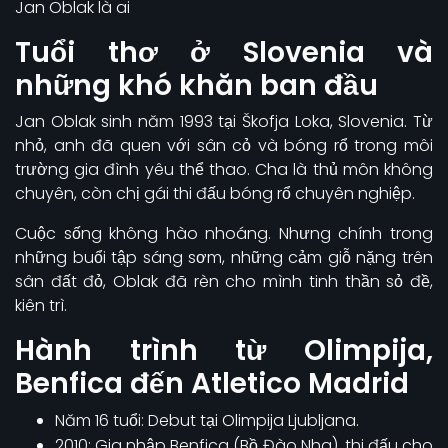
Jan Oblak là ai
Tuổi thơ ở Slovenia và
những khó khăn ban đầu
Jan Oblak sinh năm 1993 tại Škofja Loka, Slovenia. Từ
nhỏ, anh đã quen với sân cỏ và bóng rổ trong môi
trường gia đình yêu thể thao. Cha là thủ môn không
chuyên, còn chị gái thi đấu bóng rổ chuyên nghiệp.
Cuộc sống không hào nhoáng. Nhưng chính trong
những buổi tập sáng sơm, những cảm giỗ nặng trên
sân đất đỏ, Oblak đã rèn cho mình tinh thần sỏ đề,
kiên trì.
Hành trình từ Olimpija,
Benfica đến Atletico Madrid
Năm 16 tuổi: Debut tại Olimpija Ljubljana.
2010: Gia nhập Benfica (Bồ Đào Nha), thi đấu cho