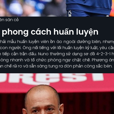
rên sân cỏ
à phong cách huấn luyện
hải mẫu huấn luyện viên ồn ào ngoài đường biên, nhưng 
on người. Ông nổi tiếng với lối huấn luyện kỷ luật, yêu cầu
h tiếp cận trận đấu. Nuno thường sử dụng sơ đồ 4-2-3-1 hoặ
 công nhanh và tổ chức phòng ngự chặt chẽ. Phương án
hạn chế rủi ro và sẵn sàng tung ra đòn phản công sắc bén.