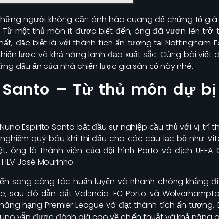
những người không cần ánh hào quang để chứng tỏ giá t
h. Từ một thủ môn ít được biết đến, ông đã vươn lên tr
hất, đặc biệt là với thành tích ấn tượng tại Nottingham F
chiến lược và khả năng lãnh đạo xuất sắc.​ Cùng bài viết 
ng dấu ấn của nhà chiến lược gia sân cỏ này nhé.
o Santo – Từ thủ môn dự b
Nuno Espírito Santo bắt đầu sự nghiệp cầu thủ với vị trí t
h nghiệm quý báu khi thi đấu cho các câu lạc bộ như Vit
ệt, ông là thành viên của đội hình Porto vô địch UEF
HLV José Mourinho.​
uyển sang công tác huấn luyện và nhanh chóng khẳng đị
Ave, sau đó dẫn dắt Valencia, FC Porto và Wolverhampto
hăng hạng Premier League và đạt thành tích ấn tượng. D
no vẫn được đánh giá cao về chiến thuật và khả năng quả