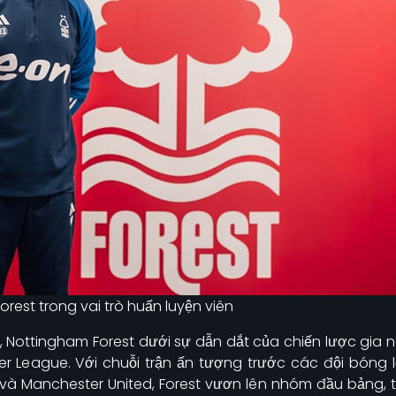
rest trong vai trò huấn luyện viên
 Nottingham Forest dưới sự dẫn dắt của chiến lược gia 
r League. Với chuỗi trận ấn tượng trước các đội bóng 
 và Manchester United, Forest vươn lên nhóm đầu bảng, th