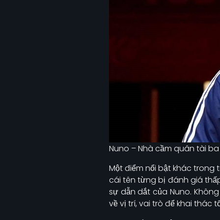
Nuno – Nhà cầm quân tài ba 
Một điểm nổi bật khác trong t
cái tên từng bị đánh giá th
sự dẫn dắt của Nuno. Không c
về vị trí, vai trò để khai thá