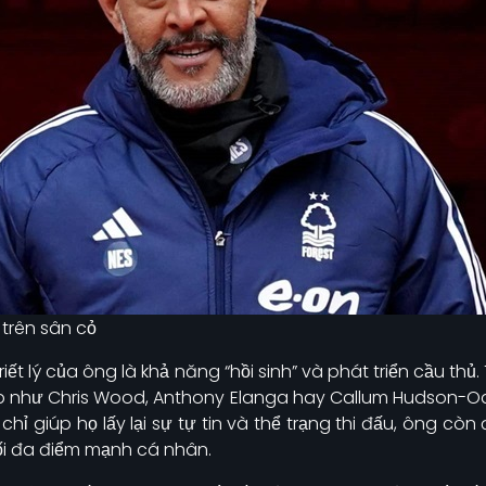
trên sân cỏ
riết lý của ông là khả năng “hồi sinh” và phát triển cầu thủ
ấp như Chris Wood, Anthony Elanga hay Callum Hudson-Odo
hỉ giúp họ lấy lại sự tự tin và thể trạng thi đấu, ông cò
c tối đa điểm mạnh cá nhân.