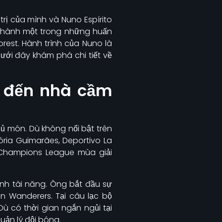
rị của mình và Nuno Espírito
ở thành một trong những huấn
orest. Hành trình của Nuno là
dưới đây khám phá chi tiết về
ị đến nhà cầm
hủ môn. Dù không nổi bật trên
ória Guimarães, Deportivo La
A Champions League mùa giải
nh tài năng. Ông bắt đầu sự
n Wanderers. Tại câu lạc bộ
ù có thời gian ngắn ngủi tại
n lý đội bóng.​