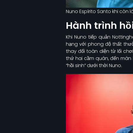
Nuno Espírito Santo khi còn l
Hành trình hồ
Khi Nuno tiếp quản Notting
hạng với phong độ thất thườ
thay đổi toàn diện từ lối ch
thứ hai cầm quân, đến màn 
“hồi sinh” dưới thời Nuno.