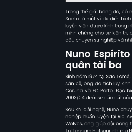
Trong thế giới bóng đá, có 
Santo là một ví dụ điển hìn
luyện viên được kính trọng n
minh chứng cho sự kiên trì, 
câu chuyện sự nghiệp và nhữ
Nuno Espírit
quân tài ba
Sinh năm 1974 tại São Tomé, 
sân cỏ, ông đã tích lũy kin
Coruña và FC Porto. Đặc bi
2003/04 dưới sự dẫn dắt của 
Sau khi giải nghệ, Nuno ch
nghiệp huấn luyện tại Rio 
Wolves, ông giúp đội bóng t
Tottenham Hotspur, nhưng Nu