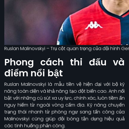
Ruslan Malinovskyi – Trụ cột quan trọng của đội hình G
Phong cách thi đấu và
điểm nổi bật
Ruslan Malinovskyi là mẫu tiền vệ hiện đại với bộ kỹ
năng toàn diện và khả năng tạo đột biến cao. Anh nổi
bật với những cú sút xa uy lực, chính xác, luôn tiềm ẩn
nguy hiểm từ ngoài vòng cấm địa. Kỹ năng chuyển
trạng thái nhanh từ phòng ngự sang tấn công của
Malinovskyi cũng giúp đội bóng tận dụng hiệu quả
các tình huống phản công.