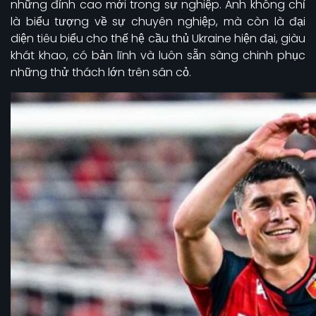
những đỉnh cao mới trong sự nghiệp. Anh không chỉ
là biểu tượng về sự chuyên nghiệp, mà còn là đại
diện tiêu biểu cho thế hệ cầu thủ Ukraine hiện đại, giàu
khát khao, có bản lĩnh và luôn sẵn sàng chinh phục
những thử thách lớn trên sân cỏ.