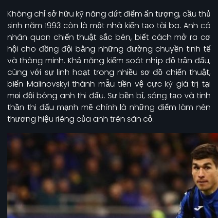
Không chỉ sở hữu kỹ năng dứt điểm ấn tượng, cầu thủ
sinh năm 1993 còn là một nhà kiến tạo tài ba. Anh có
nhãn quan chiến thuật sắc bén, biết cách mở ra cơ
hội cho đồng đội bằng những đường chuyền tinh tế
và thông minh. Khả năng kiểm soát nhịp độ trận đấu,
cùng với sự linh hoạt trong nhiều sơ đồ chiến thuật,
biến Malinovskyi thành mẫu tiền vệ cực kỳ giá trị tại
mọi đội bóng anh thi đấu. Sự bền bỉ, sáng tạo và tinh
thần thi đấu mạnh mẽ chính là những điểm làm nên
thương hiệu riêng của anh trên sân cỏ.