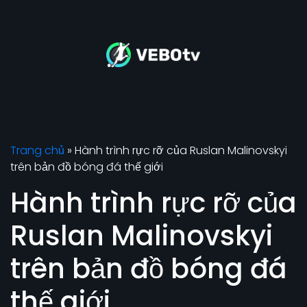
Trang chủ
»
Hành trình rực rỡ của Ruslan Malinovskyi
trên bản đồ bóng đá thế giới
Hành trình rực rỡ của
Ruslan Malinovskyi
trên bản đồ bóng đá
thế giới