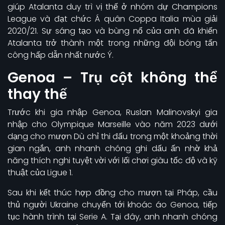
giúp Atalanta duy trì vị thế ở nhóm dự Champions
League và đạt chức Á quân Coppa Italia mùa giải
2020/21. Sự sáng tạo và bùng nổ của anh đã khiến
Atalanta trở thành một trong những đội bóng tấn
công hấp dẫn nhất nước Ý.
Genoa – Trụ cột không thể
thay thế
Trước khi gia nhập Genoa, Ruslan Malinovskyi gia
nhập cho Olympique Marseille vào năm 2023 dưới
dạng cho mượn Dù chỉ thi đấu trong một khoảng thời
gian ngắn, anh nhanh chóng ghi dấu ấn nhờ khả
năng thích nghi tuyệt vời với lối chơi giàu tốc độ và kỹ
thuật của Ligue 1.
Sau khi kết thúc hợp đồng cho mượn tại Pháp, cầu
thủ người Ukraine chuyển tới khoác áo Genoa, tiếp
tục hành trình tại Serie A. Tại đây, anh nhanh chóng