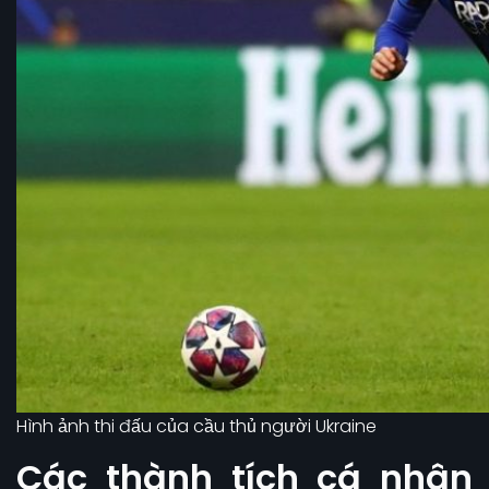
Hình ảnh thi đấu của cầu thủ người Ukraine
Các thành tích cá nhân