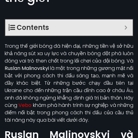
Contents
Trong thế giới bóng đá hiện đại, những tiền vệ sở hữu
khả năng sút xa uy lực và chuyền bóng đột phá luôn
đóng vai trò then chốt trong lối chơi của đội bóng. Và
Ruslan Malinovskyi
là một trong những gương mặt nổi
bật với phong cách thi đấu sáng tạo, mạnh mẽ và
đầy khác biệt. Từ những bước chạy đầu tiên tại
Ukraine cho đến những trận cầu đỉnh cao ở châu Âu,
anh đã không ngừng khẳng định giá trị bản thân. Hãy
cùng
Vebo
khám phá hành trình sự nghiệp và những
điểm nổi bật trong phong cách thi đấu của cầu thủ
tài năng này qua bài viết dưới đây.
Ruslan Malinovskyi và