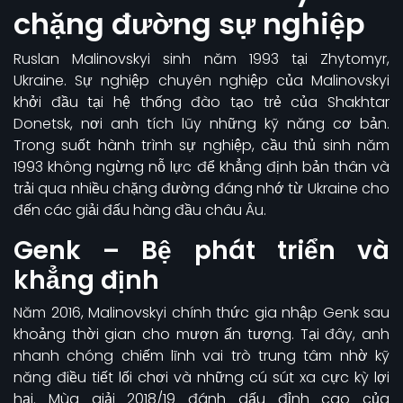
chặng đường sự nghiệp
Ruslan Malinovskyi sinh năm 1993 tại Zhytomyr,
Ukraine. Sự nghiệp chuyên nghiệp của Malinovskyi
khởi đầu tại hệ thống đào tạo trẻ của Shakhtar
Donetsk, nơi anh tích lũy những kỹ năng cơ bản.
Trong suốt hành trình sự nghiệp, cầu thủ sinh năm
1993 không ngừng nỗ lực để khẳng định bản thân và
trải qua nhiều chặng đường đáng nhớ từ Ukraine cho
đến các giải đấu hàng đầu châu Âu.
Genk – Bệ phát triển và
khẳng định
Năm 2016, Malinovskyi chính thức gia nhập Genk sau
khoảng thời gian cho mượn ấn tượng. Tại đây, anh
nhanh chóng chiếm lĩnh vai trò trung tâm nhờ kỹ
năng điều tiết lối chơi và những cú sút xa cực kỳ lợi
hại. Mùa giải 2018/19 đánh dấu đỉnh cao của