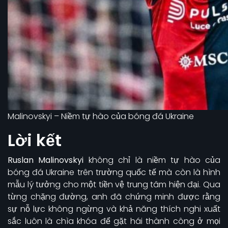
Malinovskyi – Niềm tự hào của bóng đá Ukraine
Lời kết
Ruslan Malinovskyi
không chỉ là niềm tự hào của
bóng đá Ukraine trên trường quốc tế mà còn là hình
mẫu lý tưởng cho một tiền vệ trung tâm hiện đại. Qua
từng chặng đường, anh đã chứng minh được rằng
sự nỗ lực không ngừng và khả năng thích nghi xuất
sắc luôn là chìa khóa để gặt hái thành công ở mọi