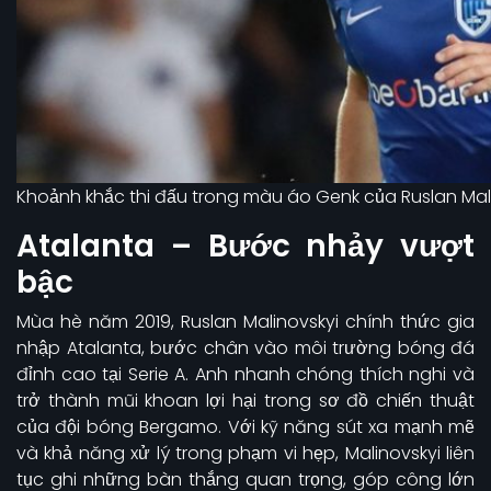
Khoảnh khắc thi đấu trong màu áo Genk của Ruslan Mal
Atalanta – Bước nhảy vượt
bậc
Mùa hè năm 2019, Ruslan Malinovskyi chính thức gia
nhập Atalanta, bước chân vào môi trường bóng đá
đỉnh cao tại Serie A. Anh nhanh chóng thích nghi và
trở thành mũi khoan lợi hại trong sơ đồ chiến thuật
của đội bóng Bergamo. Với kỹ năng sút xa mạnh mẽ
và khả năng xử lý trong phạm vi hẹp, Malinovskyi liên
tục ghi những bàn thắng quan trọng, góp công lớn