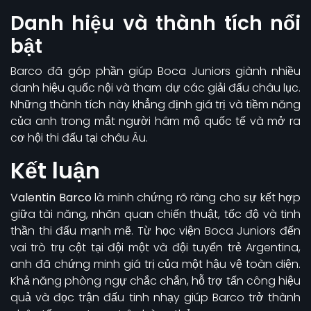
Danh hiệu và thành tích nổi
bật
Barco đã góp phần giúp Boca Juniors giành nhiều
danh hiệu quốc nội và tham dự các giải đấu châu lục.
Những thành tích này khẳng định giá trị và tiềm năng
của anh trong mắt người hâm mộ quốc tế và mở ra
cơ hội thi đấu tại châu Âu.
Kết luận
Valentin Barco
là minh chứng rõ ràng cho sự kết hợp
giữa tài năng, nhãn quan chiến thuật, tốc độ và tinh
thần thi đấu mạnh mẽ. Từ học viện Boca Juniors đến
vai trò trụ cột tại đội một và đội tuyển trẻ Argentina,
anh đã chứng minh giá trị của một hậu vệ toàn diện.
Khả năng phòng ngự chắc chắn, hỗ trợ tấn công hiệu
quả và đọc trận đấu tinh nhạy giúp Barco trở thành