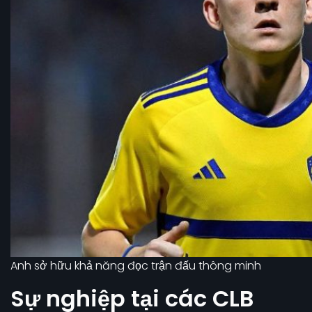
Anh sở hữu khả năng đọc trận đấu thông minh
Sự nghiệp tại các CLB