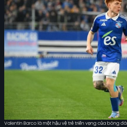
Valentin Barco là một hậu vệ trẻ triển vọng của bóng đ