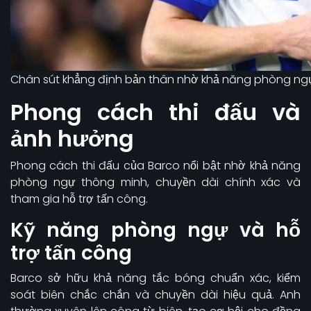
Chân sút khẳng định bản thân nhờ khả năng phòng ng
Phong cách thi đấu và
ảnh hưởng
Phong cách thi đấu của Barco nổi bật nhờ khả năng
phòng ngự thông minh, chuyền dài chính xác và
tham gia hỗ trợ tấn công.
Kỹ năng phòng ngự và hỗ
trợ tấn công
Barco sở hữu khả năng tắc bóng chuẩn xác, kiểm
soát biên chắc chắn và chuyền dài hiệu quả. Anh