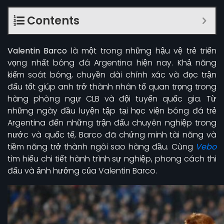
Contents
Valentin Barco
là một trong những hậu vệ trẻ triển
vọng nhất bóng đá Argentina hiện nay. Khả năng
kiểm soát bóng, chuyền dài chính xác và đọc trận
đấu tốt giúp anh trở thành nhân tố quan trọng trong
hàng phòng ngự CLB và đội tuyển quốc gia. Từ
những ngày đầu luyện tập tại học viện bóng đá trẻ
Argentina đến những trận đấu chuyên nghiệp trong
nước và quốc tế, Barco đã chứng minh tài năng và
tiềm năng trở thành ngôi sao hàng đầu. Cùng
Vebo
tìm hiểu chi tiết hành trình sự nghiệp, phong cách thi
đấu và ảnh hưởng của Valentin Barco.