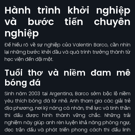
Hành trình khởi nghiệp
và bước tiến chuyên
nghiệp
Để hiểu rõ về sự nghiệp của Valentin Barco, cần nhìn
lại những bước khởi đầu và quá trình trưởng thành từ
học viện đến đội một.
Tuổi thơ và niềm đam mê
bóng đá
Sinh năm 2003 tại Argentina, Barco sớm bộc lộ niềm
yêu thích bóng đá từ nhỏ. Anh tham gia các giải trẻ
địa phương, nơi kỹ năng cá nhân, thể lực và tinh thần
thi đấu được hình thành vững chắc. Những trải
nghiệm này giúp anh rèn luyện khả năng phòng ngự,
đọc trận đấu và phát triển phong cách thi đấu linh