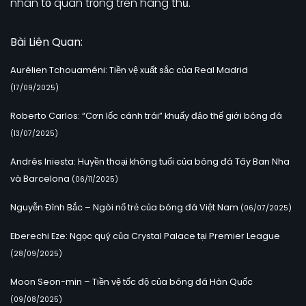
nhân tố quan trọng trên hàng thủ.
Bài Liên Quan:
Aurélien Tchouaméni: Tiền vệ xuất sắc của Real Madrid
(17/09/2025)
Roberto Carlos: “Cơn lốc cánh trái” khuấy đảo thế giới bóng đá
(13/07/2025)
Andrés Iniesta: Huyền thoại không tuổi của bóng đá Tây Ban Nha
và Barcelona
(06/11/2025)
Nguyễn Đình Bắc – Ngòi nổ trẻ của bóng đá Việt Nam
(06/07/2025)
Eberechi Eze: Ngọc quý của Crystal Palace tại Premier League
(28/09/2025)
Moon Seon-min – Tiền vệ tốc độ của bóng đá Hàn Quốc
(09/08/2025)