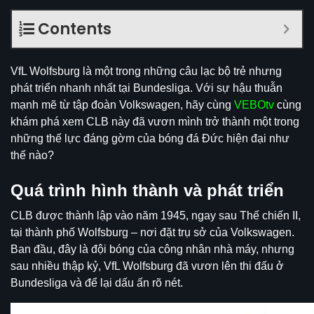
Contents
VfL Wolfsburg
là một trong những câu lạc bộ trẻ nhưng
phát triển nhanh nhất tại Bundesliga. Với sự hậu thuẫn
mạnh mẽ từ tập đoàn Volkswagen, hãy cùng
VEBOtv
cùng
khám phá xem CLB này đã vươn mình trở thành một trong
những thế lực đáng gờm của bóng đá Đức hiện đại như
thế nào?
Quá trình hình thành và phát triển
CLB được thành lập vào năm 1945, ngay sau Thế chiến II,
tại thành phố Wolfsburg – nơi đặt trụ sở của Volkswagen.
Ban đầu, đây là đội bóng của công nhân nhà máy, nhưng
sau nhiều thập kỷ, VfL Wolfsburg đã vươn lên thi đấu ở
Bundesliga và để lại dấu ấn rõ nét.