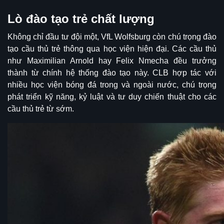
Lò đào tạo trẻ chất lượng
Không chỉ đầu tư đội một,
VfL Wolfsburg
còn chú trọng đào
tạo cầu thủ trẻ thông qua học viện hiện đại. Các cầu thủ
như Maximilian Arnold hay Felix Nmecha đều trưởng
thành từ chính hệ thống đào tạo này.
CLB hợp tác với
nhiều học viện bóng đá trong và ngoài nước, chú trọng
phát triển kỹ năng, kỷ luật và tư duy chiến thuật cho các
cầu thủ trẻ từ sớm.