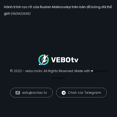
Hành trình rực rỡ của Ruslan Malinovskyi trên bản đồ bóng đá thế
giới
(03/05/2025)
© 2022 - vebo.mobi. All Rights Reserved. Made with ♥
gavangtv
bongdalu
ads@xoilac.tv
Chat via Telegram