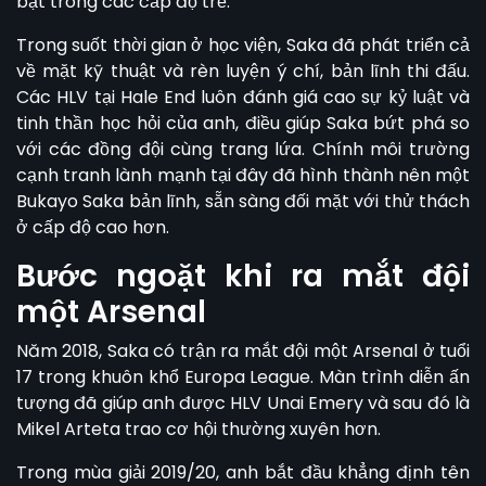
bật trong các cấp độ trẻ.
Trong suốt thời gian ở học viện, Saka đã phát triển cả
về mặt kỹ thuật và rèn luyện ý chí, bản lĩnh thi đấu.
Các HLV tại Hale End luôn đánh giá cao sự kỷ luật và
tinh thần học hỏi của anh, điều giúp Saka bứt phá so
với các đồng đội cùng trang lứa. Chính môi trường
cạnh tranh lành mạnh tại đây đã hình thành nên một
Bukayo Saka bản lĩnh, sẵn sàng đối mặt với thử thách
ở cấp độ cao hơn.
Bước ngoặt khi ra mắt đội
một Arsenal
Năm 2018, Saka có trận ra mắt đội một Arsenal ở tuổi
17 trong khuôn khổ Europa League. Màn trình diễn ấn
tượng đã giúp anh được HLV Unai Emery và sau đó là
Mikel Arteta trao cơ hội thường xuyên hơn.
Trong mùa giải 2019/20, anh bắt đầu khẳng định tên