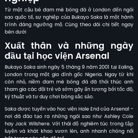
Từ một cậu bé đam mê bóng đá ở London đến ngôi
sao quốc tế, sự nghiệp của
Bukayo Saka
là một hành
trình đáng ngưỡng mộ. Cùng theo dõi chi tiết ngay
bên dưới
Xuất thân và những ngày
đầu tại học viện Arsenal
Bukayo Saka sinh ngày 5 tháng 9 năm 2001 tại Ealing,
London trong một gia đình gốc Nigeria. Ngay từ khi
còn nhỏ, niềm đam mê bóng đá đã thôi thúc anh
tham gia các đội trẻ và sớm gây ấn tượng bởi tốc độ,
kỹ thuật và tư duy chơi bóng sắc sảo.
Saka được tuyển vào học viện Hale End của Arsenal –
nơi đã đào tạo ra những ngôi sao như Ashley Cole
hay Jack Wilshere. Với thái độ nghiêm túc trong tập
luyện và khát khao vươn lên, anh nhanh chóng nổi