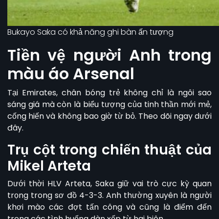
Bukayo Saka có khả năng ghi bàn ấn tượng
Tiền vệ người Anh trong
màu áo Arsenal
Tại Emirates, chân bóng trẻ
không chỉ là ngôi sao
sáng giá mà còn là biểu tượng của tinh thần mới mẻ,
cống hiến và không bao giờ từ bỏ. Theo dõi ngay dưới
đây.
Trụ cột trong chiến thuật của
Mikel Arteta
Dưới thời HLV Arteta, Saka giữ vai trò cực kỳ quan
trọng trong sơ đồ 4-3-3. Anh thường xuyên là người
khơi mào các đợt tấn công và cũng là điểm đến
trong các tình huống dàn xếp từ hai biên.