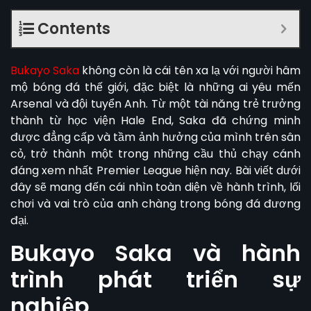
Contents
Bukayo Saka
không còn là cái tên xa lạ với người hâm
mộ bóng đá thế giới, đặc biệt là những ai yêu mến
Arsenal và đội tuyển Anh. Từ một tài năng trẻ trưởng
thành từ học viện Hale End, Saka đã chứng minh
được đẳng cấp và tầm ảnh hưởng của mình trên sân
cỏ, trở thành một trong những cầu thủ chạy cánh
đáng xem nhất Premier League hiện nay. Bài viết dưới
đây sẽ mang đến cái nhìn toàn diện về hành trình, lối
chơi và vai trò của anh chàng trong bóng đá đương
đại.
Bukayo Saka và h
ành
trình phát triển sự
nghiệp