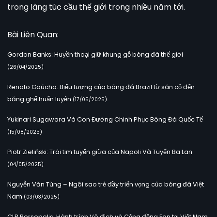
trong làng túc cầu thế giới trong nhiều năm tới.
Bài Liên Quan:
Gordon Banks: Huyền thoại giữ khung gỗ bóng đá thế giới
(26/04/2025)
Renato Gaúcho: Biểu tượng của bóng đá Brazil từ sân cỏ đến
băng ghế huấn luyện
(17/05/2025)
Yukinari Sugawara Và Con Đường Chinh Phục Bóng Đá Quốc Tế
(15/08/2025)
Piotr Zieliński: Trái tim tuyến giữa của Napoli Và Tuyển Ba Lan
(04/05/2025)
Nguyễn Văn Tùng – Ngôi sao trẻ đầy triển vọng của bóng đá Việt
Nam
(03/03/2025)
CLB Persepolis: Hành trình Vô địch và Cộng đồng Fan tại Việt Nam