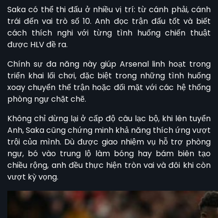
Saka có thể thi đấu ở nhiều vị trí: từ cánh phải, cánh
trái đến vai trò số 10. Anh đọc trận đấu tốt và biết
cách thích nghi với từng tình huống chiến thuật
được HLV đề ra.
Chính sự đa năng này giúp Arsenal linh hoạt trong
triển khai lối chơi, đặc biệt trong những tình huống
xoay chuyển thế trận hoặc đối mặt với các hệ thống
phòng ngự chặt chẽ.
Không chỉ dừng lại ở cấp độ câu lạc bộ, khi lên tuyển
Anh, Saka cũng chứng minh khả năng thích ứng vượt
trội của mình. Dù được giao nhiệm vụ hỗ trợ phòng
ngự, bó vào trung lộ làm bóng hay bám biên tạo
chiều rộng, anh đều thực hiện tròn vai và đôi khi còn
vượt kỳ vọng.