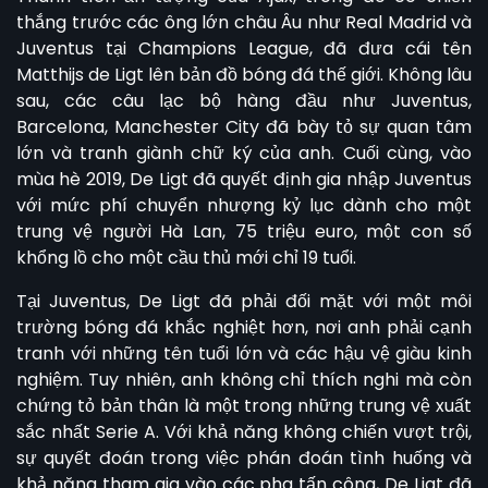
thắng trước các ông lớn châu Âu như Real Madrid và
Juventus tại Champions League, đã đưa cái tên
Matthijs de Ligt lên bản đồ bóng đá thế giới. Không lâu
sau, các câu lạc bộ hàng đầu như Juventus,
Barcelona, Manchester City đã bày tỏ sự quan tâm
lớn và tranh giành chữ ký của anh. Cuối cùng, vào
mùa hè 2019, De Ligt đã quyết định gia nhập Juventus
với mức phí chuyển nhượng kỷ lục dành cho một
trung vệ người Hà Lan, 75 triệu euro, một con số
khổng lồ cho một cầu thủ mới chỉ 19 tuổi.
Tại Juventus, De Ligt đã phải đối mặt với một môi
trường bóng đá khắc nghiệt hơn, nơi anh phải cạnh
tranh với những tên tuổi lớn và các hậu vệ giàu kinh
nghiệm. Tuy nhiên, anh không chỉ thích nghi mà còn
chứng tỏ bản thân là một trong những trung vệ xuất
sắc nhất Serie A. Với khả năng không chiến vượt trội,
sự quyết đoán trong việc phán đoán tình huống và
khả năng tham gia vào các pha tấn công, De Ligt đã