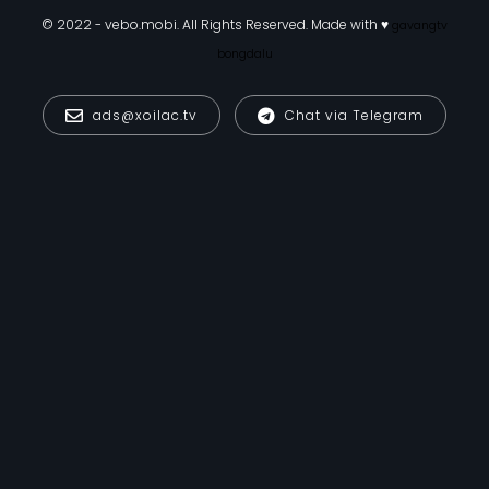
© 2022 - vebo.mobi. All Rights Reserved. Made with ♥
gavangtv
bongdalu
ads@xoilac.tv
Chat via Telegram