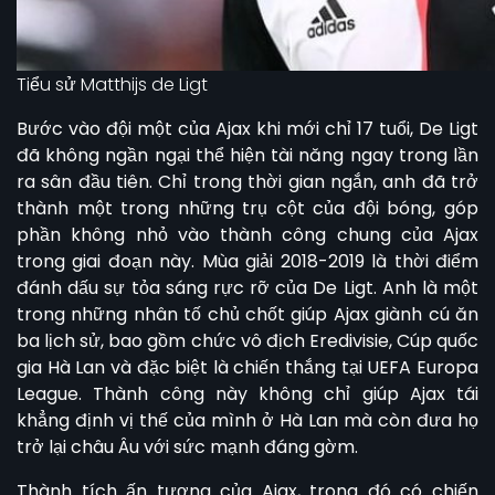
Tiểu sử Matthijs de Ligt
Bước vào đội một của Ajax khi mới chỉ 17 tuổi, De Ligt
đã không ngần ngại thể hiện tài năng ngay trong lần
ra sân đầu tiên. Chỉ trong thời gian ngắn, anh đã trở
thành một trong những trụ cột của đội bóng, góp
phần không nhỏ vào thành công chung của Ajax
trong giai đoạn này. Mùa giải 2018-2019 là thời điểm
đánh dấu sự tỏa sáng rực rỡ của De Ligt. Anh là một
trong những nhân tố chủ chốt giúp Ajax giành cú ăn
ba lịch sử, bao gồm chức vô địch Eredivisie, Cúp quốc
gia Hà Lan và đặc biệt là chiến thắng tại UEFA Europa
League. Thành công này không chỉ giúp Ajax tái
khẳng định vị thế của mình ở Hà Lan mà còn đưa họ
trở lại châu Âu với sức mạnh đáng gờm.
Thành tích ấn tượng của Ajax, trong đó có chiến