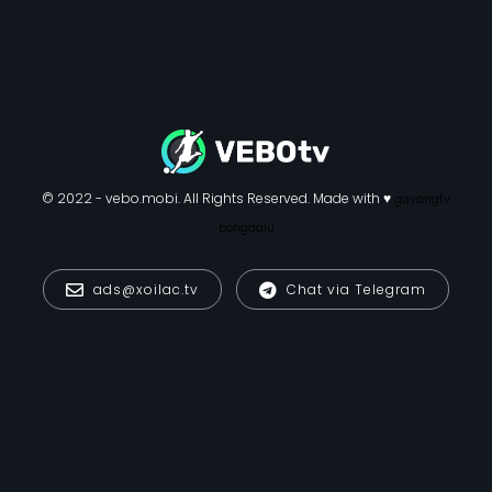
© 2022 - vebo.mobi. All Rights Reserved. Made with ♥
gavangtv
bongdalu
ads@xoilac.tv
Chat via Telegram