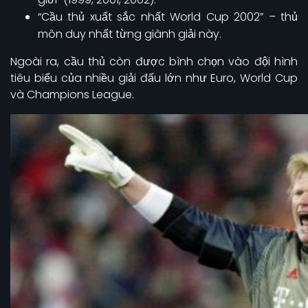
“Cầu thủ xuất sắc nhất World Cup 2002” – thủ
môn duy nhất từng giành giải này.
Ngoài ra, cầu thủ còn được bình chọn vào đội hình
tiêu biểu của nhiều giải đấu lớn như Euro, World Cup
và Champions League.