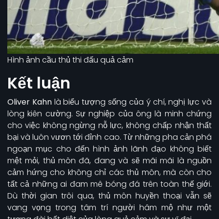
Hình ảnh cầu thủ thi đấu quả cảm
Kết luận
Oliver Kahn
là biểu tượng sống của ý chí, nghị lực và
lòng kiên cường. Sự nghiệp của ông là minh chứng
cho việc không ngừng nỗ lực, không chấp nhận thất
bại và luôn vươn tới đỉnh cao. Từ những pha cản phá
ngoạn mục cho đến hình ảnh lãnh đạo không biết
mệt mỏi, thủ môn đã, đang và sẽ mãi mãi là nguồn
cảm hứng cho không chỉ các thủ môn, mà còn cho
tất cả những ai đam mê bóng đá trên toàn thế giới.
Dù thời gian trôi qua, thủ môn huyền thoại vẫn sẽ
vang vọng trong tâm trí người hâm mộ như một