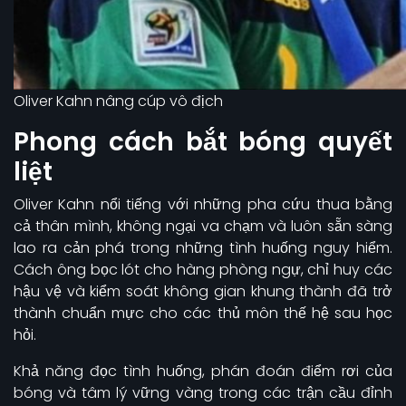
Oliver Kahn nâng cúp vô địch
Phong cách bắt bóng quyết
liệt
Oliver Kahn nổi tiếng với những pha cứu thua bằng
cả thân mình, không ngại va chạm và luôn sẵn sàng
lao ra cản phá trong những tình huống nguy hiểm.
Cách ông bọc lót cho hàng phòng ngự, chỉ huy các
hậu vệ và kiểm soát không gian khung thành đã trở
thành chuẩn mực cho các thủ môn thế hệ sau học
hỏi.
Khả năng đọc tình huống, phán đoán điểm rơi của
bóng và tâm lý vững vàng trong các trận cầu đỉnh