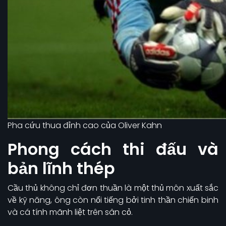
Pha cứu thua đỉnh cao của Oliver Kahn
Phong cách thi đấu và
bản lĩnh thép
Cầu thủ không chỉ đơn thuần là một thủ môn xuất sắc
về kỹ năng, ông còn nổi tiếng bởi tinh thần chiến binh
và cá tính mãnh liệt trên sân cỏ.