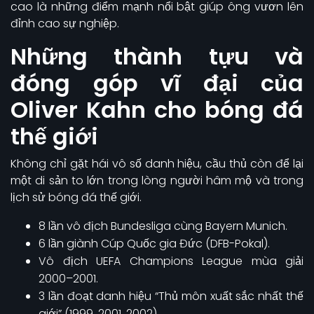
cao là những điểm mạnh nổi bật giúp ông vươn lên
đỉnh cao sự nghiệp.
Những thành tựu và
đóng góp vĩ đại của
Oliver Kahn cho bóng đá
thế giới
Không chỉ gặt hái vô số danh hiệu, cầu thủ còn để lại
một di sản to lớn trong lòng người hâm mộ và trong
lịch sử bóng đá thế giới.
8 lần vô địch Bundesliga cùng Bayern Munich.
6 lần giành Cúp Quốc gia Đức (DFB-Pokal).
Vô địch UEFA Champions League mùa giải
2000–2001.
3 lần đoạt danh hiệu “Thủ môn xuất sắc nhất thế
giới” (1999, 2001, 2002).