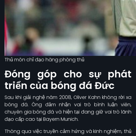
Thủ môn chỉ đạo hàng phòng thủ
Đóng góp cho sự phát
triển của bóng đá Đức
Sau khi giải nghệ năm 2008, Oliver Kahn không rời xa
bóng đá. Ông đảm nhận vai trò bình luận viên,
chuyên gia bóng đá và hiện tại đang giữ vai trò lãnh
đạo cấp cao tại Bayern Munich.
Thông qua việc truyền cảm hứng và kinh nghiệm, thủ