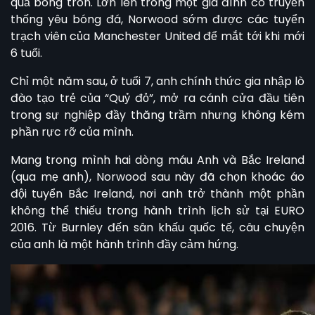
quả bóng tròn. Lớn lên trong một gia đình có truyền
thống yêu bóng đá, Norwood sớm được các tuyển
trạch viên của Manchester United để mắt tới khi mới
6 tuổi.
Chỉ một năm sau, ở tuổi 7, anh chính thức gia nhập lò
đào tạo trẻ của “Quỷ đỏ”, mở ra cánh cửa đầu tiên
trong sự nghiệp đầy thăng trầm nhưng không kém
phần rực rỡ của mình.
Mang trong mình hai dòng máu Anh và Bắc Ireland
(qua mẹ anh), Norwood sau này đã chọn khoác áo
đội tuyển Bắc Ireland, nơi anh trở thành một phần
không thể thiếu trong hành trình lịch sử tại EURO
2016. Từ Burnley đến sân khấu quốc tế, câu chuyện
của anh
là một hành trình đầy cảm hứng.