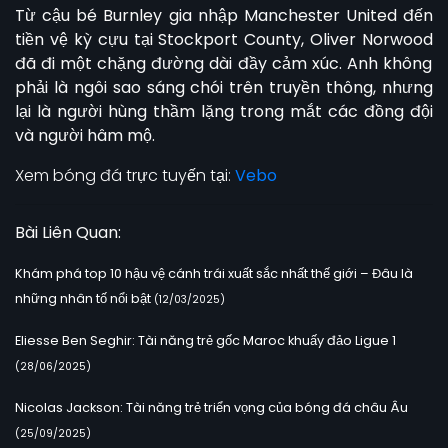
Từ cậu bé Burnley gia nhập Manchester United đến
tiền vệ kỳ cựu tại Stockport County,
Oliver Norwood
đã đi một chặng đường dài đầy cảm xúc. Anh không
phải là ngôi sao sáng chói trên truyền thông, nhưng
lại là người hùng thầm lặng trong mắt các đồng đội
và người hâm mộ.
Xem bóng đá trực tuyến tại:
Vebo
Bài Liên Quan:
Khám phá top 10 hậu vệ cánh trái xuất sắc nhất thế giới – Đâu là
những nhân tố nổi bật
(12/03/2025)
Eliesse Ben Seghir: Tài năng trẻ gốc Maroc khuấy đảo Ligue 1
(28/06/2025)
Nicolas Jackson: Tài năng trẻ triển vọng của bóng đá châu Âu
(25/09/2025)