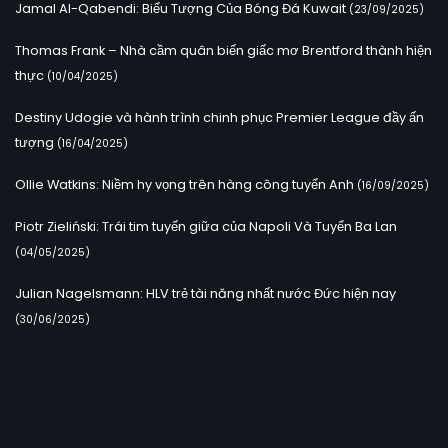
Jamal Al-Qabendi: Biểu Tượng Của Bóng Đá Kuwait
(23/09/2025)
Thomas Frank – Nhà cầm quân biến giấc mơ Brentford thành hiện
thực
(10/04/2025)
Destiny Udogie và hành trình chinh phục Premier League đầy ấn
tượng
(16/04/2025)
Ollie Watkins: Niềm hy vọng trên hàng công tuyển Anh
(16/09/2025)
Piotr Zieliński: Trái tim tuyến giữa của Napoli Và Tuyển Ba Lan
(04/05/2025)
Julian Nagelsmann: HLV trẻ tài năng nhất nước Đức hiện nay
(30/06/2025)