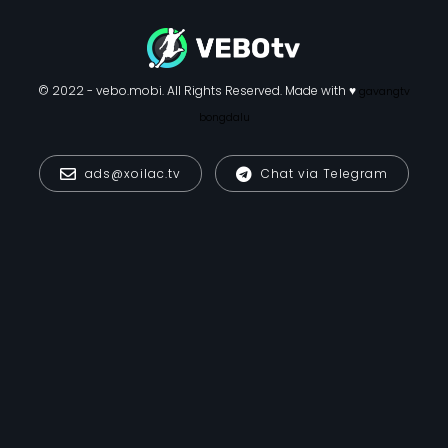
© 2022 - vebo.mobi. All Rights Reserved. Made with ♥
gavangtv
bongdalu
ads@xoilac.tv
Chat via Telegram