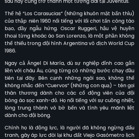
sau này cũng trở thành một tượng đài tại Juventus.
Thế hệ “Los Carasucias” (Những khuôn mặt bẩn thỉu)
của thập niên 1960 nổi tiếng với lối chơi tấn công táo
bạo, đầy ngẫu hứng. Oscar Ruggeri, hậu vệ huyền
thoại từng khoác áo
San Lorenzo
, là một phần không
thể thiếu trong đội hình Argentina vô địch World Cup
1986.
Ngay cả Ángel Di María, dù sự nghiệp đỉnh cao gắn
liền với châu Âu, cũng từng có những bước chạy đầu
tiên tại đây. Bên cạnh những ngôi sao, không thể
không nhắc đến “Cuervos” (Những con quạ) – tên gọi
thân thương dành cho các cổ động viên của đội
bóng áo sọc xanh-đỏ. Họ nổi tiếng với sự cuồng nhiệt,
lòng trung thành vô bờ bến và tình yêu mãnh liệt
dành cho đội bóng.
Chính họ là động lực, là người đã không ngừng đấu
tranh, gây áp lực đòi lại khu đất Viejo Gasómetro lịch