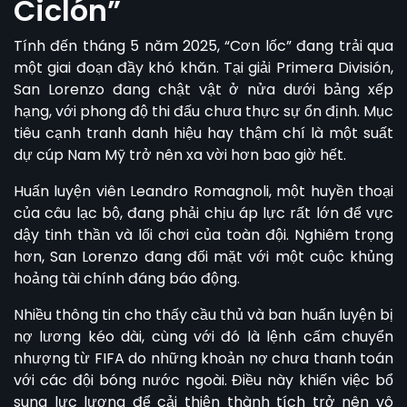
Ciclón”
Tính đến tháng 5 năm 2025, “Cơn lốc” đang trải qua
một giai đoạn đầy khó khăn. Tại giải Primera División,
San Lorenzo
đang chật vật ở nửa dưới bảng xếp
hạng, với phong độ thi đấu chưa thực sự ổn định. Mục
tiêu cạnh tranh danh hiệu hay thậm chí là một suất
dự cúp Nam Mỹ trở nên xa vời hơn bao giờ hết.
Huấn luyện viên Leandro Romagnoli, một huyền thoại
của câu lạc bộ, đang phải chịu áp lực rất lớn để vực
dậy tinh thần và lối chơi của toàn đội. Nghiêm trọng
hơn,
San Lorenzo
đang đối mặt với một cuộc khủng
hoảng tài chính đáng báo động.
Nhiều thông tin cho thấy cầu thủ và ban huấn luyện bị
nợ lương kéo dài, cùng với đó là lệnh cấm chuyển
nhượng từ FIFA do những khoản nợ chưa thanh toán
với các đội bóng nước ngoài. Điều này khiến việc bổ
sung lực lượng để cải thiện thành tích trở nên vô