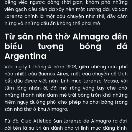
bằng việc ngược dòng thời gian, khám phá những
viên gạch đầu tiên đã xây nên một tượng đài, và
San
Lorenzo
chính là một câu chuyện như thế, đầy cảm
hứng và những dấu ấn không thể phai mờ.
Từ sân nhà thờ Almagro đến
biểu tượng bóng đá
Argentina
Vào ngày 1 tháng 4 năm 1908, giữa những con phố
náo nhiệt của Buenos Aires, một câu chuyện cổ tích
bắt đầu được viết nên. Linh mục Lorenzo Massa, với
tấm lòng nhân ái, đã mở rộng vòng tay che chở
những thanh niên đam mê trái bóng tròn khỏi những
hiểm nguy đường phố, cho phép họ chơi bóng trong
sân nhà thờ ở khu Almagro.
Từ đó, Club Atlético
San Lorenzo
de Almagro ra đời,
cái tên là sự tri ân dành cho vị linh mục đáng kính.