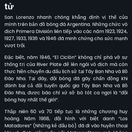
tử
San Lorenzo
nhanh chóng khẳng định vị thế của
mình trên bản đồ bóng đá Argentina. Những chức vô
địch Primera División liên tiếp vào các năm 1923, 1924,
1927, 1933, 1936 và 1946 đã minh chứng cho sức mạnh
vượt trội.
Đặc biệt, năm 1946, “El Ciclón” không chỉ phá vỡ sự
thống trị của River Plate để lên ngôi vô địch mà còn
thực hiện chuyến du đấu lịch sử tại Tây Ban Nha và Bồ
Đào Nha. Tại đây, đội bóng đã gây chấn động khi
đánh bại cả đội tuyển quốc gia Tây Ban Nha và Bồ
Đào Nha, được báo chí xứ sở bò tót ca ngợi là “đội
bóng hay nhất thế giới”.
Thập niên 60 và 70 tiếp tục là những chương huy
hoàng. Năm 1968, đội hình với biệt danh “Los
Matadores” (Những kẻ đấu bò) đã đi vào huyền thoại