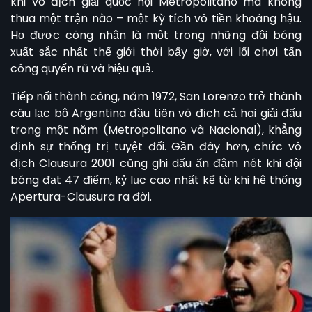
khi vô địch giải quốc nội Metropolitano mà không
thua một trận nào – một kỳ tích vô tiền khoáng hậu.
Họ được công nhận là một trong những đội bóng
xuất sắc nhất thế giới thời bấy giờ, với lối chơi tấn
công quyến rũ và hiệu quả.
Tiếp nối thành công, năm 1972,
San Lorenzo
trở thành
câu lạc bộ Argentina đầu tiên vô địch cả hai giải đấu
trong một năm (Metropolitano và Nacional), khẳng
định sự thống trị tuyệt đối. Gần đây hơn, chức vô
địch Clausura 2001 cũng ghi dấu ấn đậm nét khi đội
bóng đạt 47 điểm, kỷ lục cao nhất kể từ khi hệ thống
Apertura-Clausura ra đời.