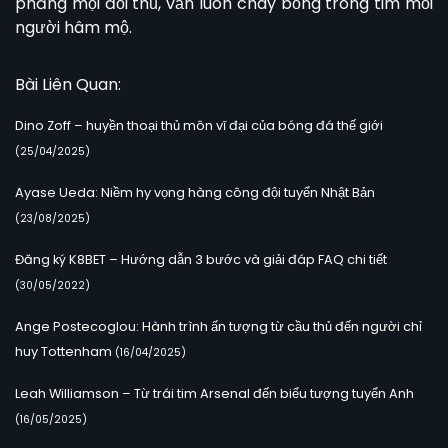
phăng mọi đối thủ, vẫn luôn cháy bỏng trong tim mỗi
người hâm mộ.
Bài Liên Quan:
Dino Zoff – huyền thoại thủ môn vĩ đại của bóng đá thế giới
(25/04/2025)
Ayase Ueda: Niềm hy vọng hàng công đội tuyển Nhật Bản
(23/08/2025)
Đăng ký K8BET – Hướng dẫn 3 bước và giải đáp FAQ chi tiết
(30/05/2022)
Ange Postecoglou: Hành trình ấn tượng từ cầu thủ đến người chỉ
huy Tottenham
(16/04/2025)
Leah Williamson – Từ trái tim Arsenal đến biểu tượng tuyển Anh
(16/05/2025)