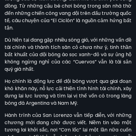
đồng. Từ những cậu bé chơi bóng trong sân nhà thờ
đến những chiến công vang dội trên đấu trường quốc
tế, câu chuyện của “El Ciclón” là nguồn cảm hứng bất
tận.
Dù hiện tại đang gặp nhiều sóng gió, với những vấn đề
tài chính và thành tích sân cỏ chưa như ý, tinh thần
bất khuất của đội bóng áo sọc xanh-đỏ và sự ủng hộ
không ngừng nghỉ của các “Cuervos” vẫn là tài sản
quý giá nhất.
Họ chính là động lực để đội bóng vượt qua giai đoạn
khó khăn này, nỗ lực cải thiện tình hình tài chính, xây
dựng lại lực lượng và tìm lại vị thế vốn có trong làng
bóng đá Argentina và Nam Mỹ.
Hành trình của
San Lorenzo
vẫn tiếp diễn, với những
chương mới đang chờ được viết. Niềm tin vào một
tương lai khởi sắc, nơi “Cơn lốc” lại một lần nữa cuốn