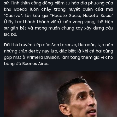
sử. Tinh thần cộng đồng, niềm tự hào địa phương của
khu Boedo luôn chảy trong huyết quản của mỗi
“Cuervo”. Lời kêu gọi “Hacete Socio, Hacete Socia”
(Hãy trở thành thành viên) luôn vang vọng, thể hiện
sự gắn kết và mong muốn chung tay xây dựng câu
lạc bộ.
Đối thủ truyền kiếp của
San Lorenzo
, Huracán, tạo nên
những trận derby nảy lửa, đặc biệt là khi cả hai cùng
góp mặt ở Primera División, làm tăng thêm gia vị cho
bóng đá Buenos Aires.