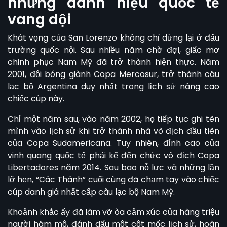
những danh hiệu quốc tế
vang dội
Khát vọng của
San Lorenzo
không chỉ dừng lại ở đấu
trường quốc nội. Sau nhiều năm chờ đợi, giấc mơ
chinh phục Nam Mỹ đã trở thành hiện thực. Năm
2001, đội bóng giành Copa Mercosur, trở thành câu
lạc bộ Argentina duy nhất trong lịch sử nâng cao
chiếc cúp này.
Chỉ một năm sau, vào năm 2002, họ tiếp tục ghi tên
mình vào lịch sử khi trở thành nhà vô địch đầu tiên
của Copa Sudamericana. Tuy nhiên, đỉnh cao của
vinh quang quốc tế phải kể đến chức vô địch Copa
Libertadores năm 2014. Sau bao nỗ lực và những lần
lỡ hẹn, “Các Thánh” cuối cùng đã chạm tay vào chiếc
cúp danh giá nhất cấp câu lạc bộ Nam Mỹ.
Khoảnh khắc ấy đã làm vỡ òa cảm xúc của hàng triệu
người hâm mộ, đánh dấu một cột mốc lịch sử, hoàn