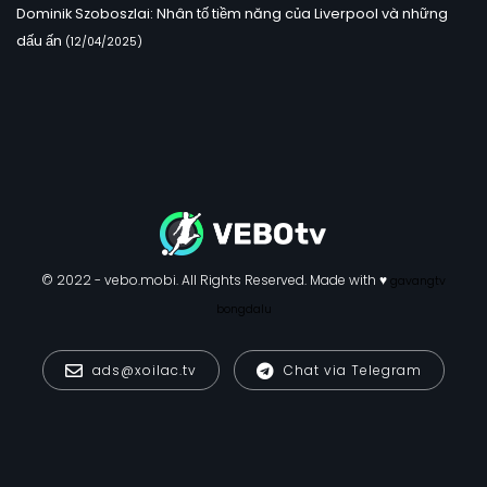
Dominik Szoboszlai: Nhân tố tiềm năng của Liverpool và những
dấu ấn
(12/04/2025)
© 2022 - vebo.mobi. All Rights Reserved. Made with ♥
gavangtv
bongdalu
ads@xoilac.tv
Chat via Telegram