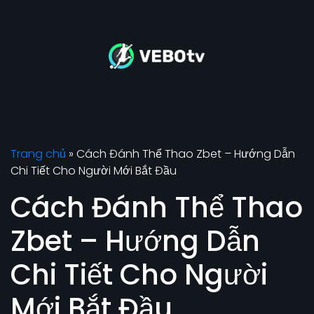
Trang chủ
»
Cách Đánh Thể Thao Zbet – Hướng Dẫn
Chi Tiết Cho Người Mới Bắt Đầu
Cách Đánh Thể Thao
Zbet – Hướng Dẫn
Chi Tiết Cho Người
Mới Bắt Đầu