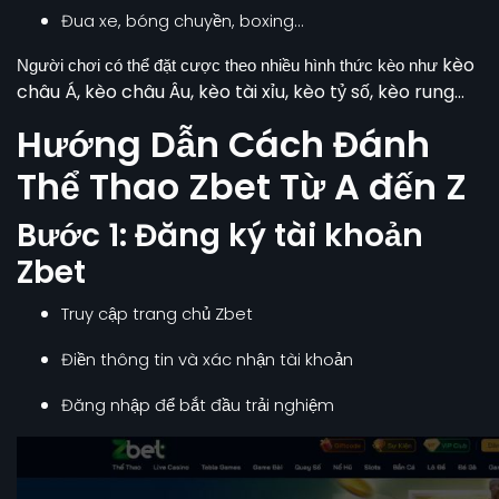
Đua xe, bóng chuyền, boxing…
kèo
Người chơi có thể đặt cược theo nhiều hình thức kèo như
châu Á, kèo châu Âu, kèo tài xỉu, kèo tỷ số, kèo rung…
Hướng Dẫn Cách Đánh
Thể Thao Zbet Từ A đến Z
Bước 1: Đăng ký tài khoản
Zbet
Truy cập trang chủ Zbet
Điền thông tin và xác nhận tài khoản
Đăng nhập để bắt đầu trải nghiệm