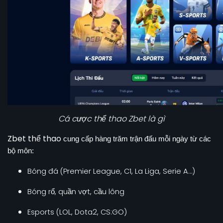
Cá cược thể thao Zbet là gì
Zbet thể thao
cung cấp hàng trăm trận đấu mỗi ngày từ các
bộ môn:
Bóng đá (Premier League, C1, La Liga, Serie A…)
Bóng rổ, quần vợt, cầu lông
Esports (LOL, Dota2, CS:GO)