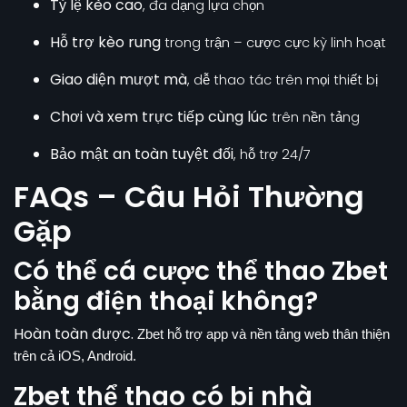
Tỷ lệ kèo cao
, đa dạng lựa chọn
Hỗ trợ kèo rung
trong trận – cược cực kỳ linh hoạt
Giao diện mượt mà
, dễ thao tác trên mọi thiết bị
Chơi và xem trực tiếp cùng lúc
trên nền tảng
Bảo mật an toàn tuyệt đối
, hỗ trợ 24/7
FAQs – Câu Hỏi Thường
Gặp
Có thể cá cược thể thao Zbet
bằng điện thoại không?
Hoàn toàn được.
Zbet hỗ trợ app và nền tảng web thân thiện
trên cả iOS, Android.
Zbet thể thao có bị nhà