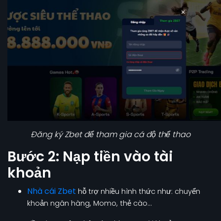
Đăng ký Zbet để tham gia cá độ thể thao
Bước 2: Nạp tiền vào tài
khoản
Nhà cái Zbet
hỗ trợ nhiều hình thức như: chuyển
khoản ngân hàng, Momo, thẻ cào…