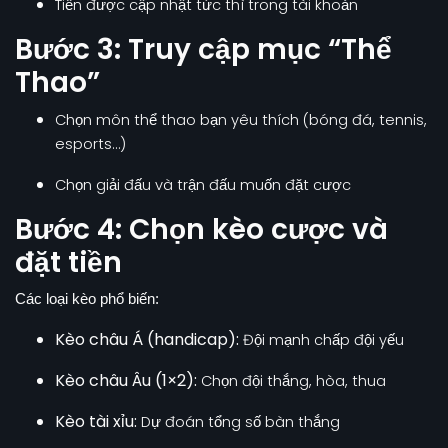
Tiền được cập nhật tức thì trong tài khoản
Bước 3: Truy cập mục “Thể
Thao”
Chọn môn thể thao bạn yêu thích (bóng đá, tennis,
esports…)
Chọn giải đấu và trận đấu muốn đặt cược
Bước 4: Chọn kèo cược và
đặt tiền
Các loại kèo phổ biến:
Kèo châu Á (handicap):
Đội mạnh chấp đội yếu
Kèo châu Âu (1×2):
Chọn đội thắng, hòa, thua
Kèo tài xỉu:
Dự đoán tổng số bàn thắng