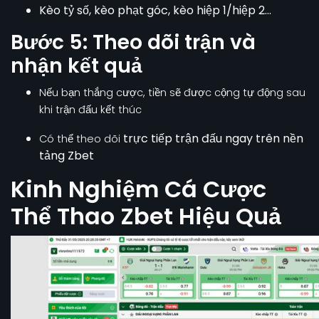
Kèo tỷ số, kèo phạt góc, kèo hiệp 1/hiệp 2…
Bước 5: Theo dõi trận và
nhận kết quả
Nếu bạn thắng cược, tiền sẽ được cộng tự động sau
khi trận đấu kết thúc
trực tiếp trận đấu ngay trên nền
Có thể theo dõi
tảng Zbet
Kinh Nghiệm Cá Cược
Thể Thao Zbet Hiệu Quả