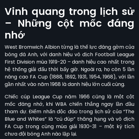
Vinh quang trong lịch sử
– Những cột mốc đáng
nhớ
West Bromwich Albion
từng là thế lực đáng gờm của
bóng đá Anh, với danh hiệu vô địch Football League
First Division mùa 1919-20 – danh hiệu cao nhất trong
hệ thống giải đấu thời bấy giờ. Ngoài ra, họ còn 5 lần
nâng cao FA Cup (1888, 1892, 1931, 1954, 1968), với lần
gần nhất vào năm 1968 là danh hiệu lớn cuối cùng.
Chiếc cúp League Cup năm 1966 cũng là một cột
mốc đáng nhớ, khi WBA chiến thắng ngay lần đầu
tham dự. Điểm nhấn độc đáo trong lịch sử của “The
Blue and Whites” là “cú đúp” thăng hạng và vô địch
FA Cup trong cùng mùa giải 1930-31 – một kỳ tích
chưa đội bóng Anh nào lặp lại.