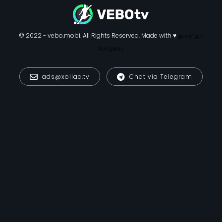
© 2022 - vebo.mobi. All Rights Reserved. Made with ♥
gavangtv
bongdalu
ads@xoilac.tv
Chat via Telegram