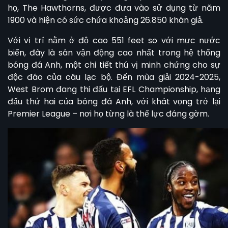
họ, The Hawthorns, được đưa vào sử dụng từ năm
1900 và hiện có sức chứa khoảng 26.850 khán giả.
Với vị trí nằm ở độ cao 551 feet so với mực nước
biển, đây là sân vận động cao nhất trong hệ thống
bóng đá Anh, một chi tiết thú vị minh chứng cho sự
độc đáo của câu lạc bộ. Đến mùa giải 2024-2025,
West Brom đang thi đấu tại EFL Championship, hạng
đấu thứ hai của bóng đá Anh, với khát vọng trở lại
Premier League – nơi họ từng là thế lực đáng gờm.