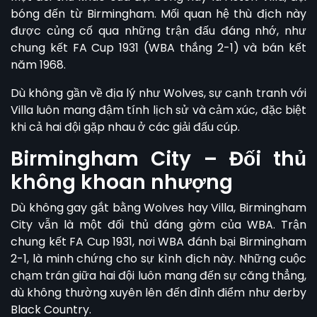
bóng đến từ Birmingham. Mối quan hệ thù địch này
được củng cố qua những trận đấu đáng nhớ, như
chung kết FA Cup 1931 (WBA thắng 2-1) và bán kết
năm 1968.
Dù không gần về địa lý như Wolves, sự cạnh tranh với
Villa luôn mang đậm tính lịch sử và cảm xúc, đặc biệt
khi cả hai đội gặp nhau ở các giải đấu cúp.
Birmingham City – Đối thủ
không khoan nhượng
Dù không gay gắt bằng Wolves hay Villa, Birmingham
City vẫn là một đối thủ đáng gờm của
WBA. Trận
chung kết FA Cup 1931, nơi WBA đánh bại Birmingham
2-1, là minh chứng cho sự kình địch này. Những cuộc
chạm trán giữa hai đội luôn mang đến sự căng thẳng,
dù không thường xuyên lên đến đỉnh điểm như derby
Black Country.