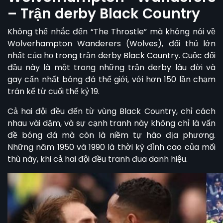
– Trận derby Black Country
Không thể nhắc đến “The Throstle” mà không nói về
Wolverhampton Wanderers (Wolves), đối thủ lớn
nhất của họ trong trận derby Black Country. Cuộc đối
đầu này là một trong những trận derby lâu đời và
gay cấn nhất bóng đá thế giới, với hơn 150 lần chạm
trán kể từ cuối thế kỷ 19.
Cả hai đội đều đến từ vùng Black Country, chỉ cách
nhau vài dặm, và sự cạnh tranh này không chỉ là vấn
đề bóng đá mà còn là niềm tự hào địa phương.
Những năm 1950 và 1990 là thời kỳ đỉnh cao của mối
thù này, khi cả hai đội đều tranh đua danh hiệu.