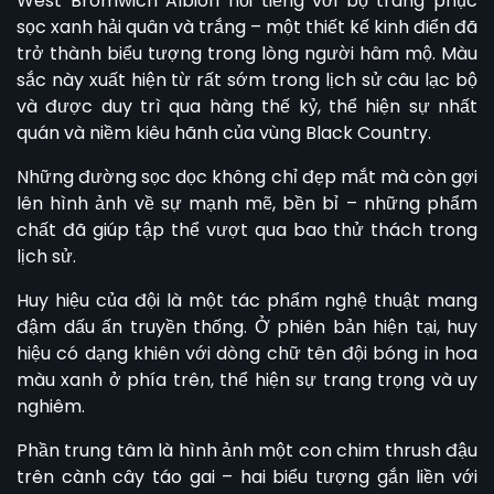
West Bromwich Albion
nổi tiếng với bộ trang phục
sọc xanh hải quân và trắng – một thiết kế kinh điển đã
trở thành biểu tượng trong lòng người hâm mộ. Màu
sắc này xuất hiện từ rất sớm trong lịch sử câu lạc bộ
và được duy trì qua hàng thế kỷ, thể hiện sự nhất
quán và niềm kiêu hãnh của vùng Black Country.
Những đường sọc dọc không chỉ đẹp mắt mà còn gợi
lên hình ảnh về sự mạnh mẽ, bền bỉ – những phẩm
chất đã giúp tập thể vượt qua bao thử thách trong
lịch sử.
Huy hiệu của đội là một tác phẩm nghệ thuật mang
đậm dấu ấn truyền thống. Ở phiên bản hiện tại, huy
hiệu có dạng khiên với dòng chữ tên đội bóng in hoa
màu xanh ở phía trên, thể hiện sự trang trọng và uy
nghiêm.
Phần trung tâm là hình ảnh một con chim thrush đậu
trên cành cây táo gai – hai biểu tượng gắn liền với