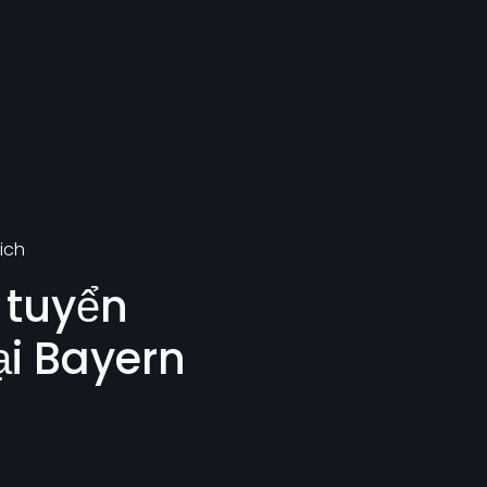
ich
 tuyển
ại Bayern