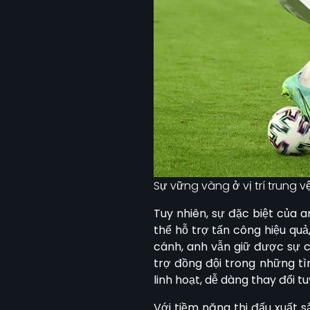
Sự vững vàng ở vị trí trung v
Tuy nhiên, sự đặc biệt của a
thể hỗ trợ tấn công hiệu quả
cánh, anh vẫn giữ được sự c
trợ đồng đội trong những tì
linh hoạt, dễ dàng thay đổi t
Với tiềm năng thi đấu xuất s