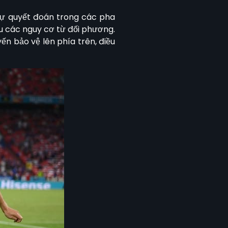
 sự quyết đoán trong các pha
ểu các nguy cơ từ đối phương.
ến bảo vệ lên phía trên, điều