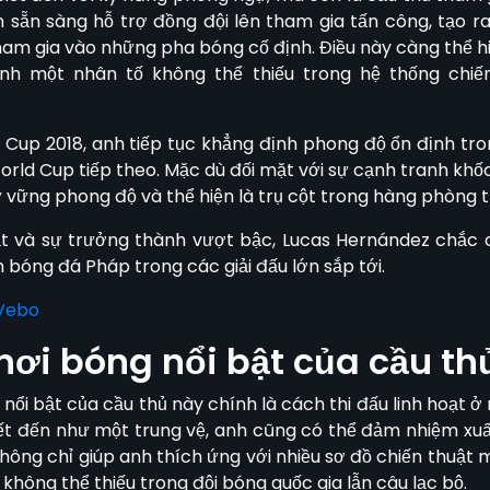
n sẵn sàng hỗ trợ đồng đội lên tham gia tấn công, tạo r
ham gia vào những pha bóng cố định. Điều này càng thể hiệ
ành một nhân tố không thể thiếu trong hệ thống chiến
d Cup 2018, anh tiếp tục khẳng định phong độ ổn định tro
orld Cup tiếp theo. Mặc dù đối mặt với sự cạnh tranh khốc 
 vững phong độ và thể hiện là trụ cột trong hàng phòng 
t và sự trưởng thành vượt bậc, Lucas Hernández chắc c
h bóng đá Pháp trong các giải đấu lớn sắp tới.
Vebo
ơi bóng nổi bật của cầu thủ
i bật của cầu thủ này chính là cách thi đấu linh hoạt ở 
ết đến như một trung vệ, anh cũng có thể đảm nhiệm xuấ
hông chỉ giúp anh thích ứng với nhiều sơ đồ chiến thuật
 không thể thiếu trong đội bóng quốc gia lẫn câu lạc bộ.