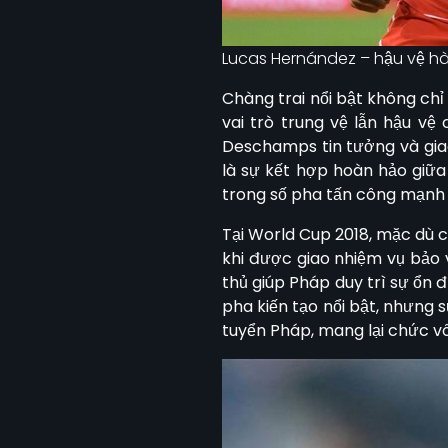
Lucas Hernández – hậu vệ hà
Chàng trai nổi bật không ch
vai trò trung vệ lẫn hậu vệ
Deschamps tin tưởng và giao
là sự kết hợp hoàn hảo giữ
trong số pha tấn công mạnh 
Tại World Cup 2018, mặc dù c
khi được giao nhiệm vụ bảo 
thủ giúp Pháp duy trì sự ổn 
pha kiến tạo nổi bật, nhưng
tuyển Pháp, mang lại chức vô 