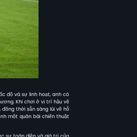
ốc độ và sự linh hoạt, anh có
ơng. Khi chơi ở vị trí hậu vệ
đồng thời sẵn sàng lùi về hỗ
ành một quân bài chiến thuật
c sự toàn diện và giá trị của