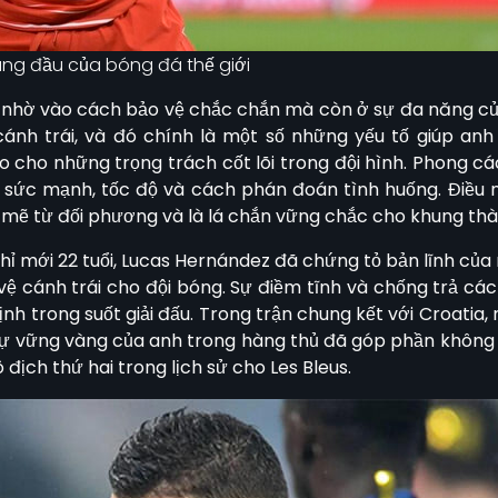
ng đầu của bóng đá thế giới
ỉ nhờ vào cách bảo vệ chắc chắn mà còn ở sự đa năng củ
 cánh trái, và đó chính là một số những yếu tố giúp anh
 cho những trọng trách cốt lõi trong đội hình. Phong 
a sức mạnh, tốc độ và cách phán đoán tình huống. Điều 
mẽ từ đối phương và là lá chắn vững chắc cho khung thà
hỉ mới 22 tuổi, Lucas Hernández đã chứng tỏ bản lĩnh của
vệ cánh trái cho đội bóng. Sự điềm tĩnh và chống trả các
định trong suốt giải đấu. Trong trận chung kết với Croatia
 sự vững vàng của anh trong hàng thủ đã góp phần không
địch thứ hai trong lịch sử cho Les Bleus.