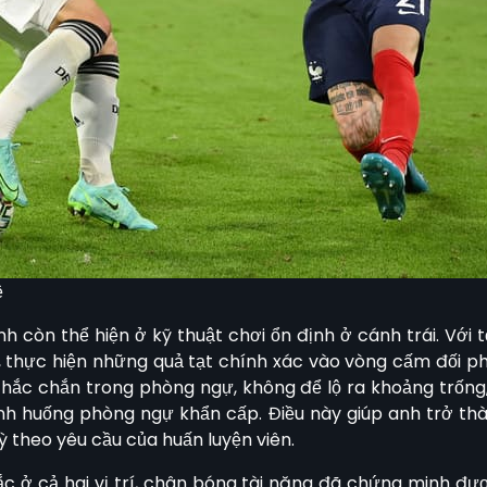
ệ
nh còn thể hiện ở kỹ thuật chơi ổn định ở cánh trái. Với t
, thực hiện những quả tạt chính xác vào vòng cấm đối phư
hắc chắn trong phòng ngự, không để lộ ra khoảng trống, 
nh huống phòng ngự khẩn cấp. Điều này giúp anh trở th
uỳ theo yêu cầu của huấn luyện viên.
ắc ở cả hai vị trí, chân bóng tài năng đã chứng minh đượ