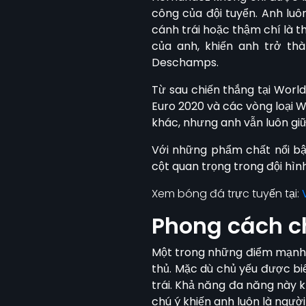
công của đội tuyển. Anh luô
cánh trái hoặc thậm chí là t
của anh, khiến anh trở th
Deschamps.
Từ sau chiến thắng tại Worl
Euro 2020 và các vòng loại W
khác, nhưng anh vẫn luôn giữ
Với những phẩm chất nổi bậ
cột quan trọng trong đội hìn
Xem bóng đá trực tuyến tại:
Phong cách ch
Một trong những điểm mạnh nổ
thủ. Mặc dù chủ yếu được bi
trái. Khả năng đa năng này k
chú ý khiến anh luôn là người