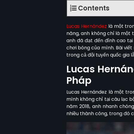
Contents
Lucas Hernández
là một tro
năng, anh không chỉ là một t
anh đã đạt đến đỉnh cao tạ
chơi bóng của mình. Bài viế
trong cả đội tuyển quốc gia l
Lucas Hernánd
Pháp
Lucas Hernández
là một tro
mình không chỉ tại câu lạc b
năm 2018, anh nhanh chóng 
nhiều thành công, trong đó c