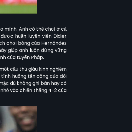
a mình. Anh có thể chơi ở cả
 được huấn luyện viên Didier
cách chơi bóng của Hernández
này giúp anh luôn đứng vững
nh của tuyển Pháp.
 một cầu thủ giàu kinh nghiệm
 tình huống tấn công của đối
, mặc dù không ghi bàn hay có
 nhỏ vào chiến thắng 4-2 của