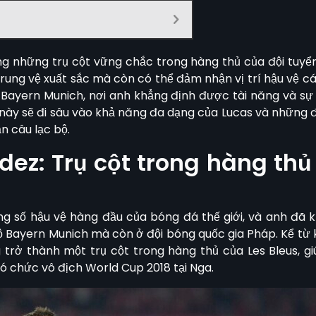
ng những trụ cột vững chắc trong hàng thủ của đội tuyể
rung vệ xuất sắc mà còn có thể đảm nhận vị trí hậu vệ c
i Bayern Munich, nơi anh khẳng định được tài năng và 
t này sẽ đi sâu vào khả năng đa dạng của Lucas và những
ẫn câu lạc bộ
.
ez: Trụ cột trong hàng thủ
ng số hậu vệ hàng đầu của bóng đá thế giới, và anh đã kh
ộ Bayern Munich mà còn ở đội bóng quốc gia Pháp. Kể từ 
trở thành một trụ cột trong hàng thủ của Les Bleus, g
ó chức vô địch World Cup 2018 tại Nga.