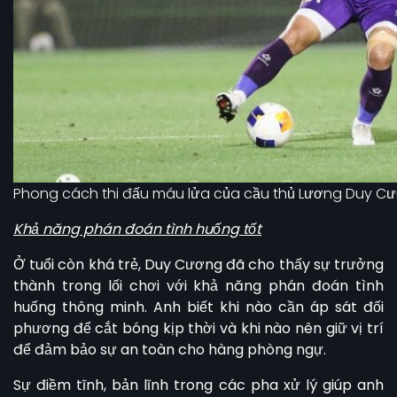
Phong cách thi đấu máu lửa của cầu thủ Lương Duy C
Khả năng phán đoán tình huống tốt
Ở tuổi còn khá trẻ, Duy Cương đã cho thấy sự trưởng
thành trong lối chơi với khả năng phán đoán tình
huống thông minh. Anh biết khi nào cần áp sát đối
phương để cắt bóng kịp thời và khi nào nên giữ vị trí
để đảm bảo sự an toàn cho hàng phòng ngự.
Sự điềm tĩnh, bản lĩnh trong các pha xử lý giúp anh