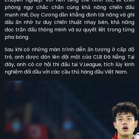
phòng ngự chắc chắn cùng khả năng chiến đấu
mạnh mẽ, Duy Cương dần khẳng định tài năng và ghi
dấu ấn nhờ tư duy chiến thuật nhạy bén, khả năng
đọc trận đấu thông minh và sự quyết liệt trong từng
pha bóng.
Sau khi có những màn trình diễn ấn tượng ở cấp độ
trẻ, anh được đôn lên đội một của CLB Đà Nẵng. Tại
đây, anh có cơ hội thi đấu tại V.League, tích lũy kinh
nghiệm đối đầu với các cầu thủ hàng đầu Việt Nam.