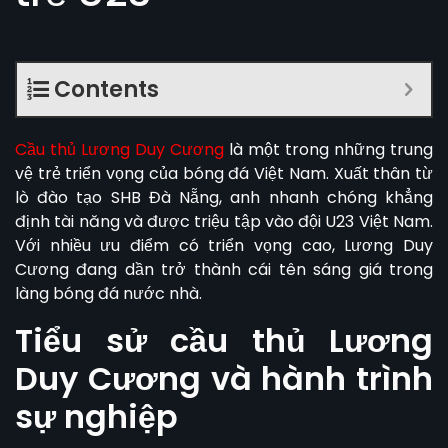
Contents
Cầu thủ Lương Duy Cương
là một trong những trung
vệ trẻ triển vọng của bóng đá Việt Nam. Xuất thân từ
lò đào tạo SHB Đà Nẵng, anh nhanh chóng khẳng
định tài năng và được triệu tập vào đội U23 Việt Nam.
Với nhiều ưu điểm có triển vọng cao, Lương Duy
Cương đang dần trở thành cái tên sáng giá trong
làng bóng đá nước nhà.
Tiểu sử cầu thủ Lương
Duy Cương và hành trình
sự nghiệp