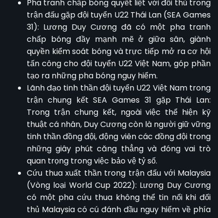
Pha tranh chấp bóng quyết liệt với đối thủ trong
trận đấu gặp đội tuyển U22 Thái Lan (SEA Games
31): Lương Duy Cương đã có một pha tranh
chấp bóng đầy mạnh mẽ ở giữa sân, giành
quyền kiểm soát bóng và trực tiếp mở ra cơ hội
tấn công cho đội tuyển U22 Việt Nam, góp phần
tạo ra những pha bóng nguy hiểm.
Lãnh đạo tinh thần đội tuyển U22 Việt Nam trong
trận chung kết SEA Games 31 gặp Thái Lan:
Trong trận chung kết, ngoài việc thể hiện kỹ
thuật cá nhân, Duy Cương còn là người giữ vững
tinh thần đồng đội, động viên các đồng đội trong
những giây phút căng thẳng và đóng vai trò
quan trọng trong việc bảo vệ tỷ số.
Cứu thua xuất thần trong trận đấu với Malaysia
(Vòng loại World Cup 2022): Lương Duy Cương
có một pha cứu thua không thể tin nổi khi đối
thủ Malaysia có cú đánh đầu nguy hiểm về phía