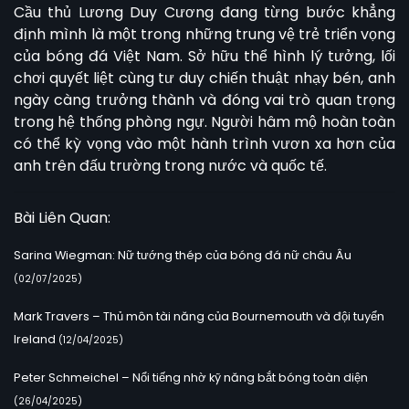
Cầu thủ Lương Duy Cương
đang từng bước khẳng
định mình là một trong những trung vệ trẻ triển vọng
của bóng đá Việt Nam. Sở hữu thể hình lý tưởng, lối
chơi quyết liệt cùng tư duy chiến thuật nhạy bén, anh
ngày càng trưởng thành và đóng vai trò quan trọng
trong hệ thống phòng ngự. Người hâm mộ hoàn toàn
có thể kỳ vọng vào một hành trình vươn xa hơn của
anh trên đấu trường trong nước và quốc tế.
Bài Liên Quan:
Sarina Wiegman: Nữ tướng thép của bóng đá nữ châu Âu
(02/07/2025)
Mark Travers – Thủ môn tài năng của Bournemouth và đội tuyển
Ireland
(12/04/2025)
Peter Schmeichel – Nổi tiếng nhờ kỹ năng bắt bóng toàn diện
(26/04/2025)