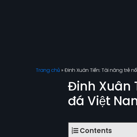
Trang chủ
»
Đinh Xuân Tiến: Tài năng trẻ n
Đinh Xuân T
đá Việt Na
Contents