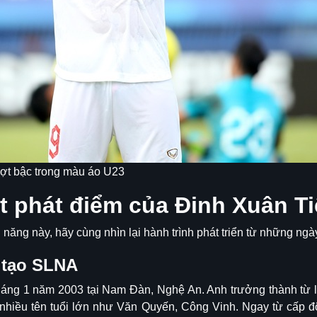
ượt bậc trong màu áo U23
t phát điểm của Đinh Xuân T
i năng này, hãy cùng nhìn lại hành trình phát triển từ những ngà
o tạo SLNA
háng 1 năm 2003 tại Nam Đàn, Nghệ An. Anh trưởng thành từ 
 nhiều tên tuổi lớn như Văn Quyến, Công Vinh. Ngay từ cấp độ