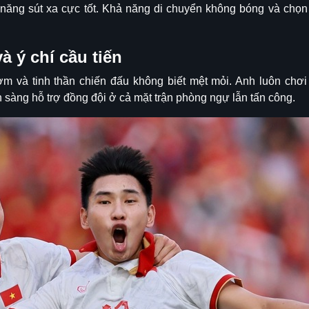
năng sút xa cực tốt. Khả năng di chuyển không bóng và chọn vị
à ý chí cầu tiến
ợm và tinh thần chiến đấu không biết mệt mỏi. Anh luôn chơi 
 sàng hỗ trợ đồng đội ở cả mặt trận phòng ngự lẫn tấn công.