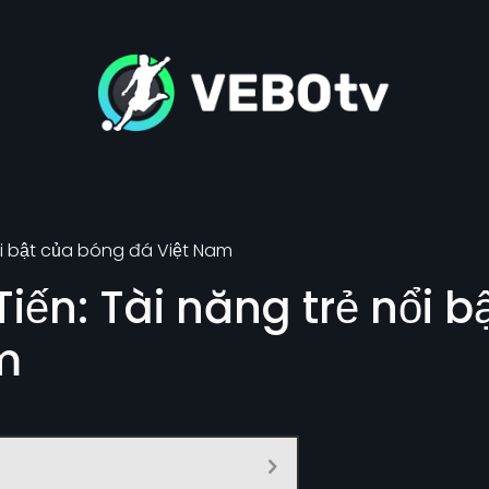
ổi bật của bóng đá Việt Nam
iến: Tài năng trẻ nổi 
m