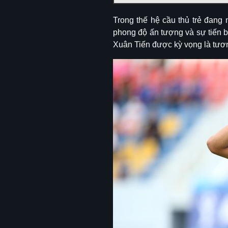
Trong thế hệ cầu thủ trẻ đang 
phong độ ấn tượng và sự tiến b
Xuân Tiến được kỳ vọng là tươn