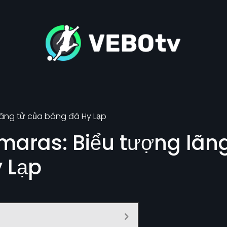
lãng tử của bóng đá Hy Lạp
maras: Biểu tượng lãng
 Lạp