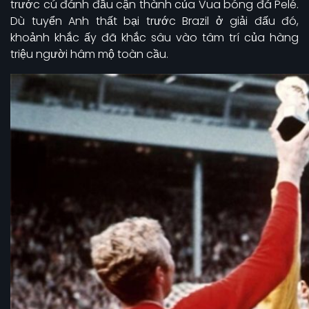
trước cú đánh đầu cận thành của Vua bóng đá Pelé.
Dù tuyển Anh thất bại trước Brazil ở giải đấu đó,
khoảnh khắc ấy đã khắc sâu vào tâm trí của hàng
triệu người hâm mộ toàn cầu.