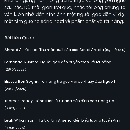
không ngừng nghỉ, lòng trung thực và lòng yêu nghề
sâu sắc. Dù thời gian trôi qua, nhắc tới ông chúng ta
vẫn luôn nhớ đến hình ảnh một người gác đền vĩ đại,
một tấm gương sáng ngời về phẩm chất và tài năng.
Bài Liên Quan:
Ahmed Al-Kassar: Thủ môn xuất sắc của Saudi Arabia
(10/08/2025)
Fernando Muslera: Người gác đền huyền thoại và tài năng
(28/04/2025)
Eliesse Ben Seghir: Tài năng trẻ gốc Maroc khuấy đảo Ligue 1
(28/06/2025)
Thomas Partey: Hành trình từ Ghana đến đỉnh cao bóng đá
(19/03/2025)
Leah Williamson – Từ trái tim Arsenal đến biểu tượng tuyển Anh
(16/05/2025)