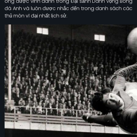
ông được vinh danh trong Đại sảnh Danh vọng Bóng
đá Anh và luôn được nhắc đến trong danh sách các
thủ môn vĩ đại nhất lịch sử.