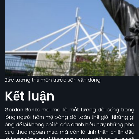
Bức tượng thủ môn trước sân vận động
Kết luận
Gordon Banks
mãi mãi là một tượng đài sống trong
lòng người hâm mộ bóng đá toàn thế giới. Những gì
ông để lại không chỉ là các danh hiệu hay những pha
cứu thua ngoạn mục, mà còn là tinh thần chiến đấu