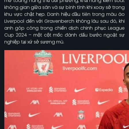
mở toang hàng thủ đối phương, khả năng kiểm soát
không gian giữa sân và sự bình tĩnh khi xoay sở trong
khu vực chật hẹp. Danh hiệu đầu tiên trong màu áo
Liverpool đến với Gravenberch không lâu sau đó, khi
anh góp công trong chiến dịch chinh phục League
Cup 2024 – một cột mốc đánh dấu bước ngoặt sự
nghiệp tại xứ sở sương mù.