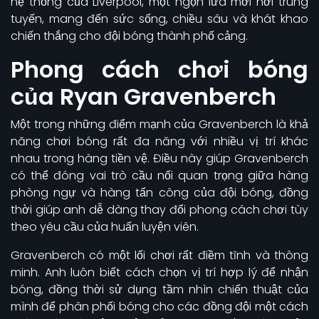
hệ thống của Liverpool, một ngọn lửa mới nơi trung
tuyến, mang đến sức sống, chiều sâu và khát khao
chiến thắng cho đội bóng thành phố cảng.
Phong cách chơi bóng
của Ryan Gravenberch
Một trong những điểm mạnh của Gravenberch là khả
năng chơi bóng rất đa năng với nhiều vị trí khác
nhau trong hàng tiền vệ. Điều này giúp Gravenberch
có thể đóng vai trò cầu nối quan trọng giữa hàng
phòng ngự và hàng tấn công của đội bóng, đồng
thời giúp anh dễ dàng thay đổi phong cách chơi tùy
theo yêu cầu của huấn luyện viên.
Gravenberch có một lối chơi rất điềm tĩnh và thông
minh. Anh luôn biết cách chọn vị trí hợp lý để nhận
bóng, đồng thời sử dụng tầm nhìn chiến thuật của
mình để phân phối bóng cho các đồng đội một cách