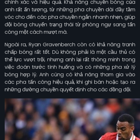
chính xác và hiệu quả. Khả năng chuyền bóng của
anh rất ấn tượng, từ những pha chuyền dài đầy tầm
vóc cho đến các pha chuyền ngắn nhanh nhẹn, giúp
đội bóng chuyển trạng thái từ phòng ngự sang tấn
công một cách mượt mà.
Ngoài ra, Ryan Gravenberch còn có khả năng tranh
chấp bóng rất tốt. Dù không phải là một cầu thủ có
thể lực vượt trội, nhưng anh lại rất thông minh trong
việc đoán trước tình huống và có những pha xử lý
bóng hợp lý. Anh cũng có khả năng tham gia vào
các pha tấn công hiệu quả, khi ghi bàn hoặc tạo ra
những đường chuyền quyết định cho các đồng đội.