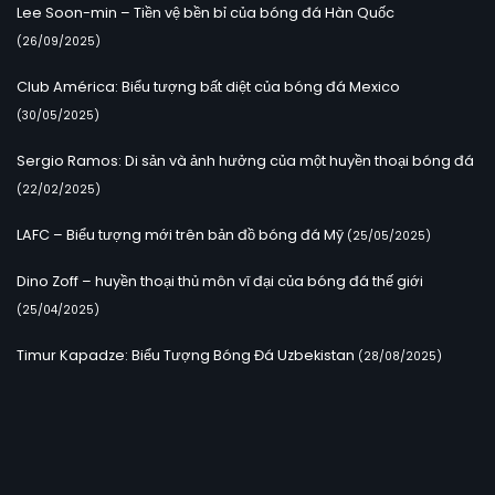
Lee Soon-min – Tiền vệ bền bỉ của bóng đá Hàn Quốc
(26/09/2025)
Club América: Biểu tượng bất diệt của bóng đá Mexico
(30/05/2025)
Sergio Ramos: Di sản và ảnh hưởng của một huyền thoại bóng đá
(22/02/2025)
LAFC – Biểu tượng mới trên bản đồ bóng đá Mỹ
(25/05/2025)
Dino Zoff – huyền thoại thủ môn vĩ đại của bóng đá thế giới
(25/04/2025)
Timur Kapadze: Biểu Tượng Bóng Đá Uzbekistan
(28/08/2025)