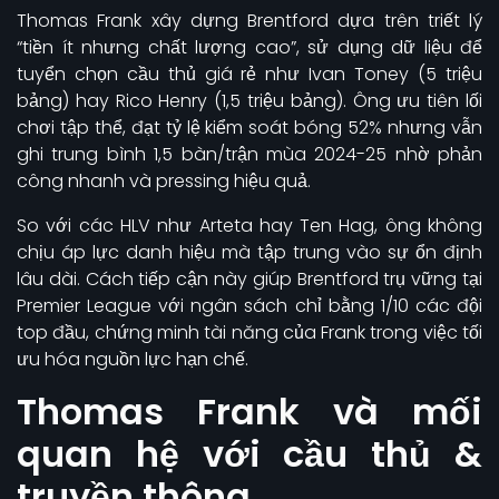
Thomas Frank xây dựng Brentford dựa trên triết lý
“tiền ít nhưng chất lượng cao”, sử dụng dữ liệu để
tuyển chọn cầu thủ giá rẻ như Ivan Toney (5 triệu
bảng) hay Rico Henry (1,5 triệu bảng). Ông ưu tiên lối
chơi tập thể, đạt tỷ lệ kiểm soát bóng 52% nhưng vẫn
ghi trung bình 1,5 bàn/trận mùa 2024-25 nhờ phản
công nhanh và pressing hiệu quả.
So với các HLV như Arteta hay Ten Hag, ông không
chịu áp lực danh hiệu mà tập trung vào sự ổn định
lâu dài. Cách tiếp cận này giúp Brentford trụ vững tại
Premier League với ngân sách chỉ bằng 1/10 các đội
top đầu, chứng minh tài năng của Frank trong việc tối
ưu hóa nguồn lực hạn chế.
Thomas Frank và mối
quan hệ với cầu thủ &
truyền thông