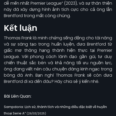
dễ mến nhất Premier League” (2023), và sự thân thiện
này đã xây dựng hình ảnh tích cực cho cả ông lẫn
Brentford trong mắt công chúng.
Kết luận
Thomas Frank là minh chứng sống động cho tài năng
và sự sáng tạo trong huấn luyện, đưa Brentford từ
giấc mơ thăng hạng thành hiện thực tại Premier
League. Với phong cách lãnh đạo gần gũi, tư duy
chiến thuật sắc bén và khả năng tối ưu nguồn lực,
ông đang viết nên câu chuyện đáng kinh ngạc trong
bóng đá Anh. Bạn nghĩ Thomas Frank sẽ còn đưa
Brentford đi xa đến đâu? Hãy chia sẻ ý kiến nhé.
Bài Liên Quan:
Sampdoria: Lịch sử, thành tích và những điều đặc biệt về huyền
thoại Serie A”
(29/03/2025)