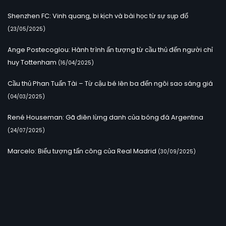
Shenzhen FC: Vinh quang, bi kịch và bài học từ sự sụp đổ
(23/05/2025)
Ange Postecoglou: Hành trình ấn tượng từ cầu thủ đến người chỉ
huy Tottenham
(16/04/2025)
Cầu thủ Phan Tuấn Tài – Từ cậu bé lên ba đến ngôi sao sáng giá
(04/03/2025)
René Houseman: Gã điên lừng danh của bóng đá Argentina
(24/07/2025)
Marcelo: Biểu tượng tấn công của Real Madrid
(30/09/2025)