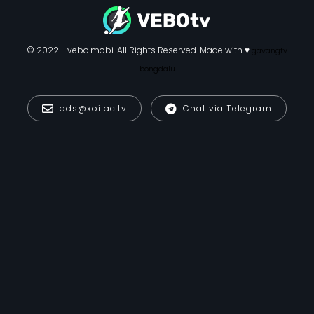
© 2022 - vebo.mobi. All Rights Reserved. Made with ♥
gavangtv
bongdalu
ads@xoilac.tv
Chat via Telegram