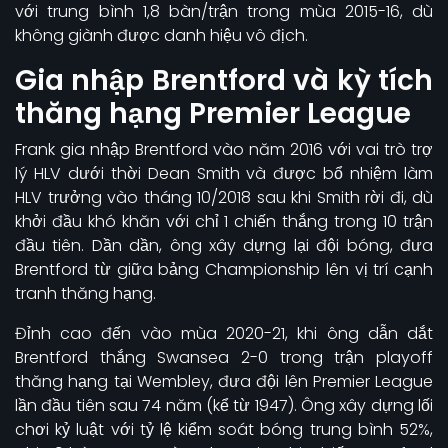
với trung bình 1,8 bàn/trận trong mùa 2015-16, dù
không giành được danh hiệu vô địch.
Gia nhập Brentford và kỳ tích
thăng hạng Premier League
Frank gia nhập Brentford vào năm 2016 với vai trò trợ
lý HLV dưới thời Dean Smith và được bổ nhiệm làm
HLV trưởng vào tháng 10/2018 sau khi Smith rời đi, dù
khởi đầu khó khăn với chỉ 1 chiến thắng trong 10 trận
đầu tiên. Dần dần, ông xây dựng lại đội bóng, đưa
Brentford từ giữa bảng Championship lên vị trí cạnh
tranh thăng hạng.
Đỉnh cao đến vào mùa 2020-21, khi ông dẫn dắt
Brentford thắng Swansea 2-0 trong trận playoff
thăng hạng tại Wembley, đưa đội lên Premier League
lần đầu tiên sau 74 năm (kể từ 1947). Ông xây dựng lối
chơi kỷ luật với tỷ lệ kiểm soát bóng trung bình 52%,